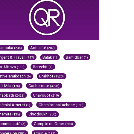
Hanouka
Actualité
(244)
(287)
rgent & Travail
Balak
Bamidbar
(747)
(1)
(1)
ar-Mitsva
Berechit
(118)
(1)
eth-Hamikdach
Brakhot
(6)
(1520)
rit-Mila
Cacheroute
(176)
(3703)
habbath
Chavouot
(2429)
(219)
hémini Atseret
Chemirat haLachone
(5)
(188)
hemita
Chiddoukh
(135)
(200)
ommunauté
Compte du Omer
(3)
(264)
onversion
Couple
(303)
(297)