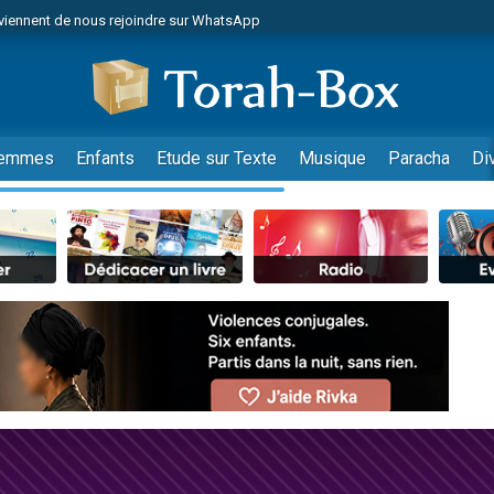
viennent de nous rejoindre sur WhatsApp
viennent de nous rejoindre sur WhatsApp
de donner son Maasser
es viennent de faire un don pour 5 jours de vacances aux Orphelins
es viennent de faire un don pour Diane, 80 ans, dans un appartement insalub
emmes
Enfants
Etude sur Texte
Musique
Paracha
Di
 viennent de demander une bénédiction
viennent de nous rejoindre sur WhatsApp
nnes viennent de faire un don pour Sauvez la jambe de Yohan
49 places pour étudier en groupe sur Zoom
lles musiques dans Torah-Box Music
viennent de nous rejoindre sur WhatsApp
viennent de nous rejoindre sur WhatsApp
viennent de nous rejoindre sur WhatsApp
les musiques dans Torah-Box Music
es viennent de faire un don pour Tsédaka : pauvres d'Israel