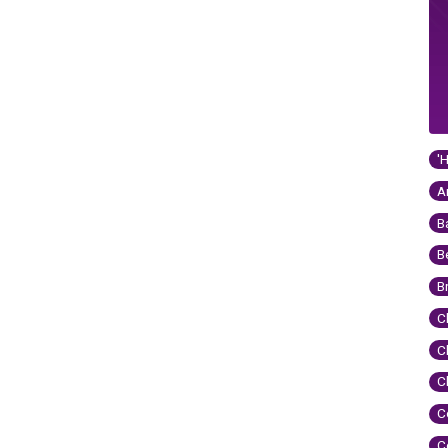
'
A
B
B
B
C
C
C
C
C