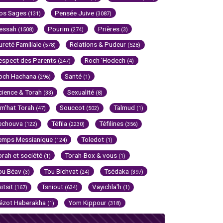
os Sages
Pensée Juive
(131)
(3087)
essah
Pourim
Prières
(1508)
(274)
(3)
ureté Familiale
Relations & Pudeur
(578)
(528)
espect des Parents
Roch 'Hodech
(247)
(4)
och Hachana
Santé
(296)
(1)
cience & Torah
Sexualité
(33)
(8)
im'hat Torah
Souccot
Talmud
(47)
(502)
(1)
echouva
Téfila
Téfilines
(122)
(2230)
(356)
emps Messianique
Toledot
(124)
(1)
orah et société
Torah-Box & vous
(1)
(1)
ou Béav
Tou Bichvat
Tsédaka
(3)
(24)
(397)
sitsit
Tsniout
Vayichla'h
(167)
(634)
(1)
ézot Haberakha
Yom Kippour
(1)
(318)