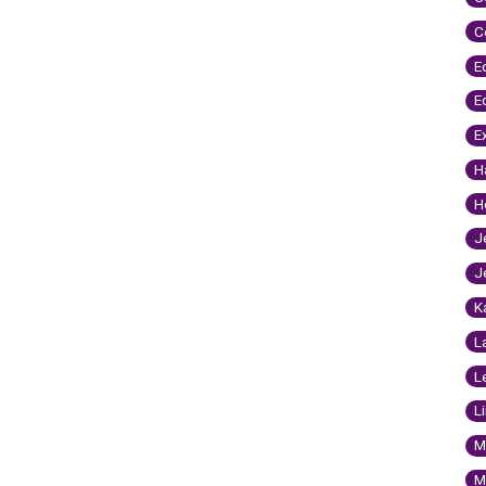
C
E
E
E
H
H
J
J
K
L
L
L
M
M