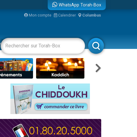
WhatsApp Torah-Box
Mon compte
Calendrier
Columbus
re
vertissements
Livres
Rabbanim