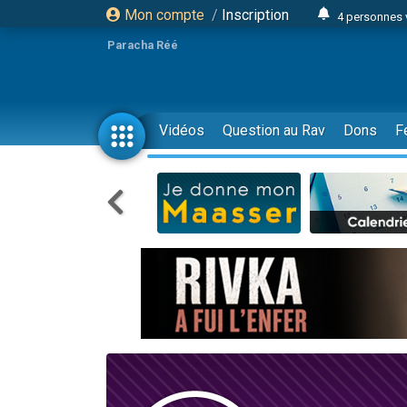
Mon compte
/
Inscription
4 personnes 
3 personnes 
Paracha Réé
Odaya vient 
3 personn
3 personn
Vidéos
Question au Rav
Dons
F
13 personnes
2 personnes 
30 perso
Il reste 
12 nouve
3 personnes 
2 personnes 
3 personnes 
2 nouvel
8 personn