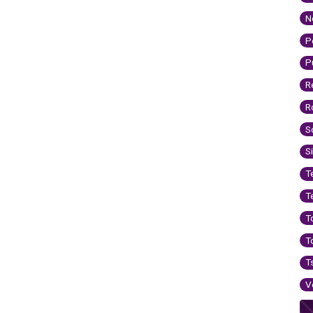
N
P
P
R
R
S
S
T
T
T
T
T
V