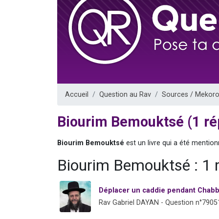
Nouvelle émis
61 personnes
Ariel vient 
Il reste 
Eva vient de
Accueil
Question au Rav
Sources / Mekoro
Biourim Bemouktsé (1 r
Biourim Bemouktsé
est un livre qui a été mentio
Biourim Bemouktsé : 1 
Déplacer un caddie pendant Chabb
Rav Gabriel DAYAN - Question n°7905