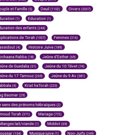
ouple et Famille
Deuil
Divers
(5)
(1102)
(5037)
ducation
Education
(1)
(1)
ducation des enfants
(244)
xplications de Torah
Femmes
(1057)
(316)
assidout
Histoire Juive
(4)
(189)
ochaana Rabba
Jeûne d'Esther
(18)
(69)
eûne de Guedalia
Jeûne du 10 Tévet
(51)
(74)
eûne du 17 Tamouz
Jeûne du 9 Av
(269)
(581)
abbala
Kriat haTorah
(4)
(220)
ag Baomer
(29)
e sens des prénoms hébraïques
(2)
imoud Torah
Mariage
(371)
(772)
élanges lait/viande
Middot
(1)
(69)
oussar
Musique juive
Non-Juifs
(154)
(1)
(249)