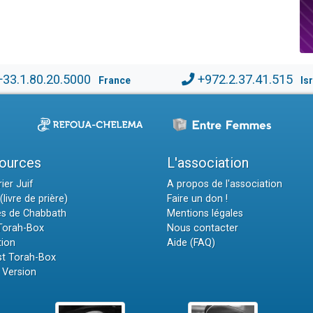
+33.1.80.20.5000
+972.2.37.41.515
France
Is
ources
L'association
ier Juif
A propos de l'association
(livre de prière)
Faire un don !
es de Chabbath
Mentions légales
 Torah-Box
Nous contacter
tion
Aide (FAQ)
t Torah-Box
 Version