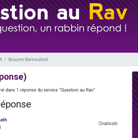
sion radio : Visions de grandeur n°104 : Le Chabbath et le Birkat Hamazone à 
 viennent de demander une bénédiction
de donner son Maasser
49 places pour étudier en groupe sur Zoom
 donner son Maasser
t
Biourim Bemouktsé
éponse)
nné dans 1 réponse du service "Question au Rav".
réponse
ath
Chabbath
1