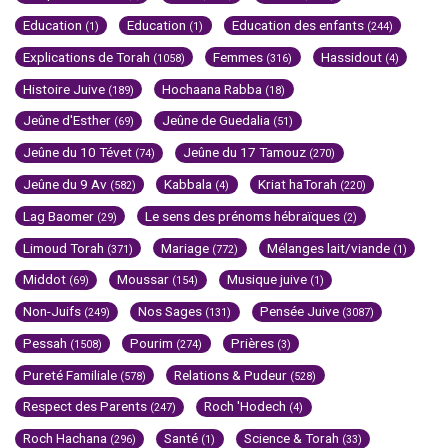
Education
Education
Education des enfants
(1)
(1)
(244)
Explications de Torah
Femmes
Hassidout
(1058)
(316)
(4)
Histoire Juive
Hochaana Rabba
(189)
(18)
Jeûne d'Esther
Jeûne de Guedalia
(69)
(51)
Jeûne du 10 Tévet
Jeûne du 17 Tamouz
(74)
(270)
Jeûne du 9 Av
Kabbala
Kriat haTorah
(582)
(4)
(220)
Lag Baomer
Le sens des prénoms hébraïques
(29)
(2)
Limoud Torah
Mariage
Mélanges lait/viande
(371)
(772)
(1)
Middot
Moussar
Musique juive
(69)
(154)
(1)
Non-Juifs
Nos Sages
Pensée Juive
(249)
(131)
(3087)
Pessah
Pourim
Prières
(1508)
(274)
(3)
Pureté Familiale
Relations & Pudeur
(578)
(528)
Respect des Parents
Roch 'Hodech
(247)
(4)
Roch Hachana
Santé
Science & Torah
(296)
(1)
(33)