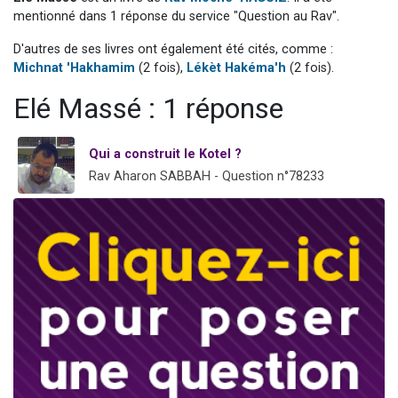
Il reste 49 places pour étudier en groupe sur Zoom
mentionné dans 1 réponse du service "Question au Rav".
3 personnes viennent de nous rejoindre sur WhatsApp
D'autres de ses livres ont également été cités, comme :
Michnat 'Hakhamim
(2 fois),
Lékèt Hakéma'h
(2 fois).
2 personnes viennent de nous rejoindre sur WhatsApp
2 nouvelles musiques dans Torah-Box Music
Elé Massé : 1 réponse
6 personnes viennent de nous rejoindre sur WhatsApp
Qui a construit le Kotel ?
Rav Aharon SABBAH - Question n°78233