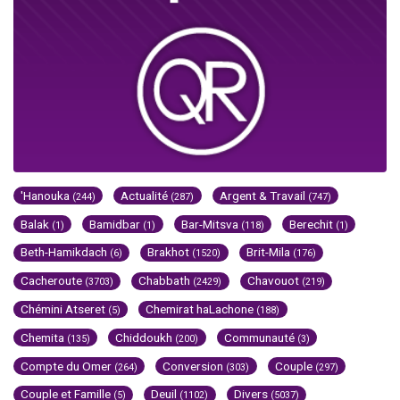
'Hanouka
Actualité
Argent & Travail
(244)
(287)
(747)
Balak
Bamidbar
Bar-Mitsva
Berechit
(1)
(1)
(118)
(1)
Beth-Hamikdach
Brakhot
Brit-Mila
(6)
(1520)
(176)
Cacheroute
Chabbath
Chavouot
(3703)
(2429)
(219)
Chémini Atseret
Chemirat haLachone
(5)
(188)
Chemita
Chiddoukh
Communauté
(135)
(200)
(3)
Compte du Omer
Conversion
Couple
(264)
(303)
(297)
Couple et Famille
Deuil
Divers
(5)
(1102)
(5037)