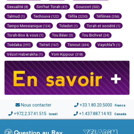
Sexualité
Sim'hat Torah
Souccot
(8)
(47)
(502)
Talmud
Techouva
Téfila
Téfilines
(1)
(122)
(2230)
(356)
Temps Messianique
Toledot
Torah et société
(124)
(1)
(1)
Torah-Box & vous
Tou Béav
Tou Bichvat
(1)
(3)
(24)
Tsédaka
Tsitsit
Tsniout
Vayichla'h
(397)
(167)
(634)
(1)
Vézot Haberakha
Yom Kippour
(1)
(318)
Nous contacter
+33.1.80.20.5000
France
+972.2.37.41.515
+1.437.887.14.93
Israël
Canada