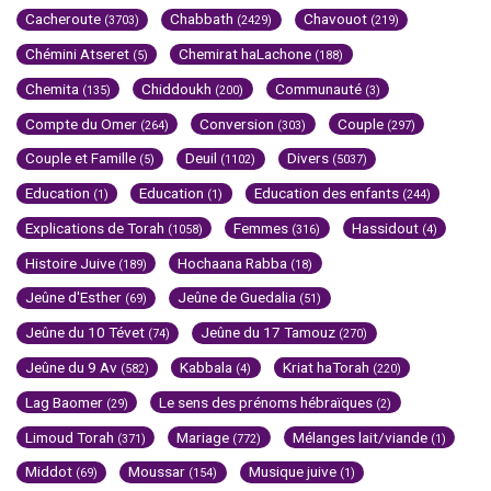
Cacheroute
Chabbath
Chavouot
(3703)
(2429)
(219)
Chémini Atseret
Chemirat haLachone
(5)
(188)
Chemita
Chiddoukh
Communauté
(135)
(200)
(3)
Compte du Omer
Conversion
Couple
(264)
(303)
(297)
Couple et Famille
Deuil
Divers
(5)
(1102)
(5037)
Education
Education
Education des enfants
(1)
(1)
(244)
Explications de Torah
Femmes
Hassidout
(1058)
(316)
(4)
Histoire Juive
Hochaana Rabba
(189)
(18)
Jeûne d'Esther
Jeûne de Guedalia
(69)
(51)
Jeûne du 10 Tévet
Jeûne du 17 Tamouz
(74)
(270)
Jeûne du 9 Av
Kabbala
Kriat haTorah
(582)
(4)
(220)
Lag Baomer
Le sens des prénoms hébraïques
(29)
(2)
Limoud Torah
Mariage
Mélanges lait/viande
(371)
(772)
(1)
Middot
Moussar
Musique juive
(69)
(154)
(1)