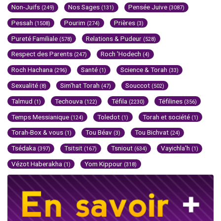
Non-Juifs
Nos Sages
Pensée Juive
(249)
(131)
(3087)
Pessah
Pourim
Prières
(1508)
(274)
(3)
Pureté Familiale
Relations & Pudeur
(578)
(528)
Respect des Parents
Roch 'Hodech
(247)
(4)
Roch Hachana
Santé
Science & Torah
(296)
(1)
(33)
Sexualité
Sim'hat Torah
Souccot
(8)
(47)
(502)
Talmud
Techouva
Téfila
Téfilines
(1)
(122)
(2230)
(356)
Temps Messianique
Toledot
Torah et société
(124)
(1)
(1)
Torah-Box & vous
Tou Béav
Tou Bichvat
(1)
(3)
(24)
Tsédaka
Tsitsit
Tsniout
Vayichla'h
(397)
(167)
(634)
(1)
Vézot Haberakha
Yom Kippour
(1)
(318)