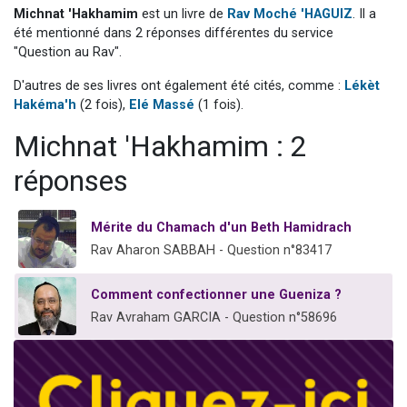
Michnat 'Hakhamim
est un livre de
Rav Moché 'HAGUIZ
. Il a
Il reste 49 places pour étudier en groupe sur Zoom
été mentionné dans 2 réponses différentes du service
12 nouvelles musiques dans Torah-Box Music
"Question au Rav".
3 personnes viennent de nous rejoindre sur WhatsApp
D'autres de ses livres ont également été cités, comme :
Lékèt
2 personnes viennent de nous rejoindre sur WhatsApp
Hakéma'h
(2 fois),
Elé Massé
(1 fois).
2 personnes viennent de nous rejoindre sur WhatsApp
Michnat 'Hakhamim : 2
réponses
Mérite du Chamach d'un Beth Hamidrach
Rav Aharon SABBAH - Question n°83417
Comment confectionner une Gueniza ?
Rav Avraham GARCIA - Question n°58696