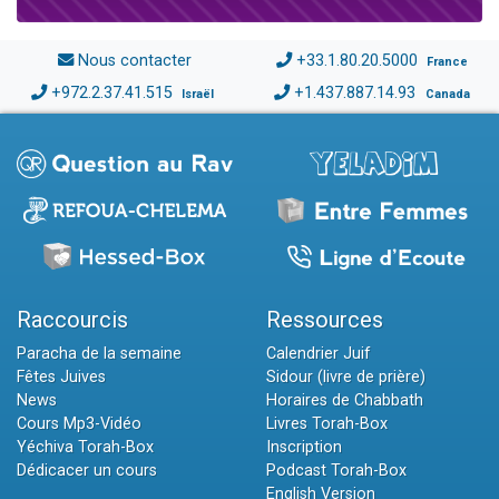
Nous contacter
+33.1.80.20.5000
France
+972.2.37.41.515
+1.437.887.14.93
Israël
Canada
Raccourcis
Ressources
Paracha de la semaine
Calendrier Juif
Fêtes Juives
Sidour (livre de prière)
News
Horaires de Chabbath
Cours Mp3-Vidéo
Livres Torah-Box
Yéchiva Torah-Box
Inscription
Dédicacer un cours
Podcast Torah-Box
English Version