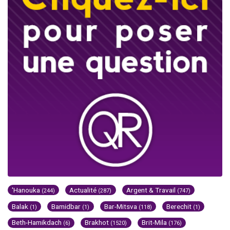
'Hanouka
Actualité
Argent & Travail
(244)
(287)
(747)
Balak
Bamidbar
Bar-Mitsva
Berechit
(1)
(1)
(118)
(1)
Beth-Hamikdach
Brakhot
Brit-Mila
(6)
(1520)
(176)