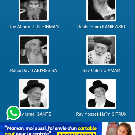
Rav Aharon L. STEINMAN
Rabbi 'Haïm KANIEWSKI
Rabbi David ABI'HSSIRA
Rav Chlomo AMAR
Rav Israël GANTZ
Rav Yossef-Haïm SITRUK