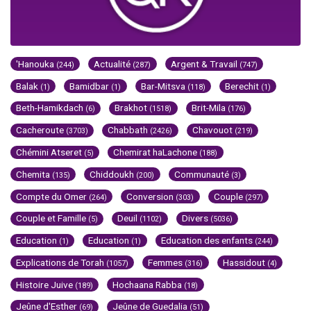
'Hanouka
Actualité
Argent & Travail
(244)
(287)
(747)
Balak
Bamidbar
Bar-Mitsva
Berechit
(1)
(1)
(118)
(1)
Beth-Hamikdach
Brakhot
Brit-Mila
(6)
(1518)
(176)
Cacheroute
Chabbath
Chavouot
(3703)
(2426)
(219)
Chémini Atseret
Chemirat haLachone
(5)
(188)
Chemita
Chiddoukh
Communauté
(135)
(200)
(3)
Compte du Omer
Conversion
Couple
(264)
(303)
(297)
Couple et Famille
Deuil
Divers
(5)
(1102)
(5036)
Education
Education
Education des enfants
(1)
(1)
(244)
Explications de Torah
Femmes
Hassidout
(1057)
(316)
(4)
Histoire Juive
Hochaana Rabba
(189)
(18)
Jeûne d'Esther
Jeûne de Guedalia
(69)
(51)