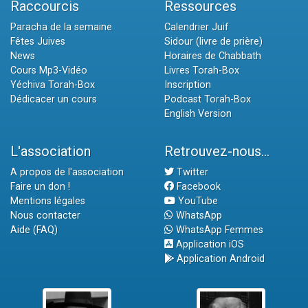
Raccourcis
Ressources
Paracha de la semaine
Calendrier Juif
Fêtes Juives
Sidour (livre de prière)
News
Horaires de Chabbath
Cours Mp3-Vidéo
Livres Torah-Box
Yéchiva Torah-Box
Inscription
Dédicacer un cours
Podcast Torah-Box
English Version
L'association
Retrouvez-nous...
A propos de l'association
Twitter
Faire un don !
Facebook
Mentions légales
YouTube
Nous contacter
WhatsApp
Aide (FAQ)
WhatsApp Femmes
Application iOS
Application Android