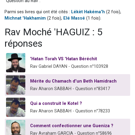
"Question au Rav".
6 personnes viennent de faire un don pour 5 enfants déjà orphelins risquent de perdre leur maman
Parmi ses livres qui ont été cités :
Lékèt Hakéma'h
(2 fois),
2 personnes viennent de faire un don pour Reloger Rivka, 6 enfants, victime de violences...
Michnat 'Hakhamim
(2 fois),
Elé Massé
(1 fois).
10 personnes viennent de demander une bénédiction
Rav Moché 'HAGUIZ : 5
Il reste 49 places pour étudier en groupe sur Zoom
réponses
2 personnes viennent de nous rejoindre sur WhatsApp
'Hatan Torah VS 'Hatan Béréchit
Rav Gabriel DAYAN - Question n°103928
Mérite du Chamach d'un Beth Hamidrach
Rav Aharon SABBAH - Question n°83417
Qui a construit le Kotel ?
Rav Aharon SABBAH - Question n°78233
Comment confectionner une Gueniza ?
Rav Avraham GARCIA - Question n°58696