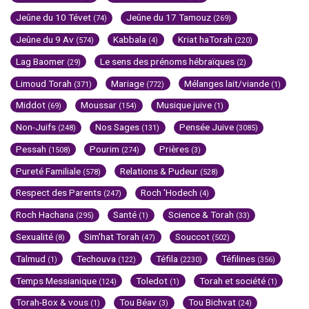
Jeûne du 10 Tévet
Jeûne du 17 Tamouz
(74)
(269)
Jeûne du 9 Av
Kabbala
Kriat haTorah
(574)
(4)
(220)
Lag Baomer
Le sens des prénoms hébraïques
(29)
(2)
Limoud Torah
Mariage
Mélanges lait/viande
(371)
(772)
(1)
Middot
Moussar
Musique juive
(69)
(154)
(1)
Non-Juifs
Nos Sages
Pensée Juive
(248)
(131)
(3085)
Pessah
Pourim
Prières
(1508)
(274)
(3)
Pureté Familiale
Relations & Pudeur
(578)
(528)
Respect des Parents
Roch 'Hodech
(247)
(4)
Roch Hachana
Santé
Science & Torah
(295)
(1)
(33)
Sexualité
Sim'hat Torah
Souccot
(8)
(47)
(502)
Talmud
Techouva
Téfila
Téfilines
(1)
(122)
(2230)
(356)
Temps Messianique
Toledot
Torah et société
(124)
(1)
(1)
Torah-Box & vous
Tou Béav
Tou Bichvat
(1)
(3)
(24)