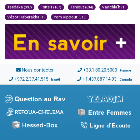
Tsédaka
Tsitsit
Tsniout
Vayichla'h
(397)
(167)
(634)
(1)
Vézot Haberakha
Yom Kippour
(1)
(318)
Nous contacter
+33.1.80.20.5000
France
+972.2.37.41.515
+1.437.887.14.93
Israël
Canada