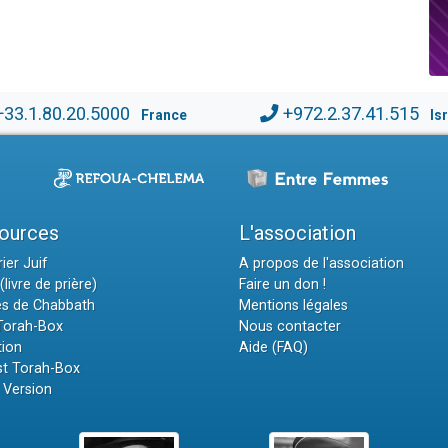
+33.1.80.20.5000
+972.2.37.41.515
France
Is
ources
L'association
ier Juif
A propos de l'association
(livre de prière)
Faire un don !
es de Chabbath
Mentions légales
 Torah-Box
Nous contacter
tion
Aide (FAQ)
t Torah-Box
 Version