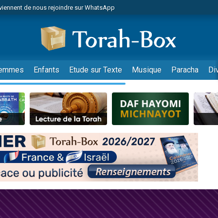
viennent de nous rejoindre sur WhatsApp
r vient de donner son Maasser
nes viennent de faire un don pour Événements Torah-Box
es viennent de faire un don pour Tsédaka : pauvres d'Israel
viennent de nous rejoindre sur WhatsApp
emmes
Enfants
Etude sur Texte
Musique
Paracha
Di
 viennent de demander une bénédiction
es viennent de faire un don pour Diane, 80 ans, dans un appartement insalub
49 places pour étudier en groupe sur Zoom
viennent de nous rejoindre sur WhatsApp
 viennent de demander une bénédiction
49 places pour étudier en groupe sur Zoom
viennent de nous rejoindre sur WhatsApp
viennent de nous rejoindre sur WhatsApp
es viennent de faire un don pour Reloger Rivka, 6 enfants, victime de violences
es viennent de faire un don pour 1 Journée de Vacances Pour les Enfants