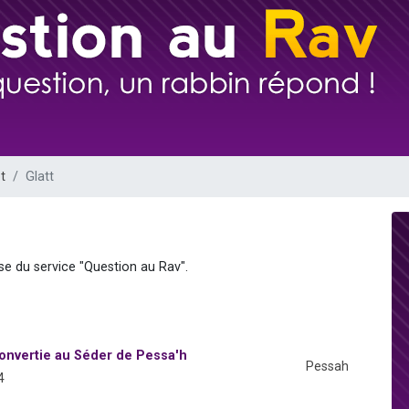
 viennent de demander une bénédiction
viennent de nous rejoindre sur WhatsApp
49 places pour étudier en groupe sur Zoom
 donner son Maasser
donner son Maasser
t
Glatt
se du service "Question au Rav".
onvertie au Séder de Pessa'h
Pessah
4