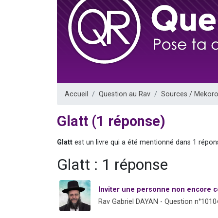
17 personnes
4 personnes 
Il reste 
Eva vient de
Eli vient de 
Accueil
Question au Rav
Sources / Mekoro
Glatt (1 réponse)
Glatt
est un livre qui a été mentionné dans 1 répon
Glatt : 1 réponse
Inviter une personne non encore c
Rav Gabriel DAYAN - Question n°1010