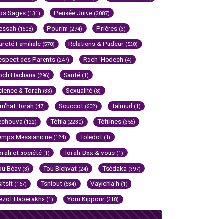
os Sages
Pensée Juive
(131)
(3087)
essah
Pourim
Prières
(1508)
(274)
(3)
ureté Familiale
Relations & Pudeur
(578)
(528)
espect des Parents
Roch 'Hodech
(247)
(4)
och Hachana
Santé
(296)
(1)
cience & Torah
Sexualité
(33)
(8)
im'hat Torah
Souccot
Talmud
(47)
(502)
(1)
echouva
Téfila
Téfilines
(122)
(2230)
(356)
emps Messianique
Toledot
(124)
(1)
orah et société
Torah-Box & vous
(1)
(1)
ou Béav
Tou Bichvat
Tsédaka
(3)
(24)
(397)
sitsit
Tsniout
Vayichla'h
(167)
(634)
(1)
ézot Haberakha
Yom Kippour
(1)
(318)