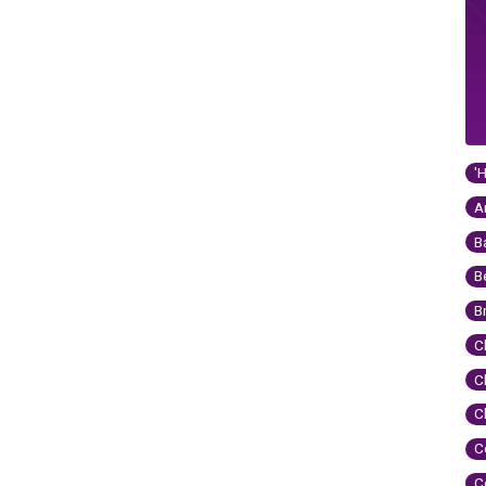
'
A
B
B
B
C
C
C
C
C