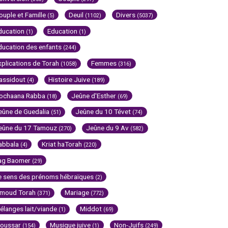
ouple et Famille
Deuil
Divers
(5)
(1102)
(5037)
ducation
Education
(1)
(1)
ducation des enfants
(244)
xplications de Torah
Femmes
(1058)
(316)
assidout
Histoire Juive
(4)
(189)
ochaana Rabba
Jeûne d'Esther
(18)
(69)
eûne de Guedalia
Jeûne du 10 Tévet
(51)
(74)
eûne du 17 Tamouz
Jeûne du 9 Av
(270)
(582)
abbala
Kriat haTorah
(4)
(220)
ag Baomer
(29)
e sens des prénoms hébraïques
(2)
imoud Torah
Mariage
(371)
(772)
élanges lait/viande
Middot
(1)
(69)
oussar
Musique juive
Non-Juifs
(154)
(1)
(249)