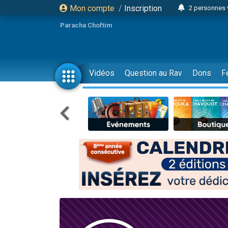
Mon compte
/
Inscription
2 personnes 
Lisbel Esthe
Paracha Choftim
3 person
2 personn
3 personnes 
Vidéos
Question au Rav
Dons
F
11 personnes
3 personn
Il reste 
2 personnes 
29 personnes
Il reste 
2 personnes 
6 personnes 
4 personn
2 personn