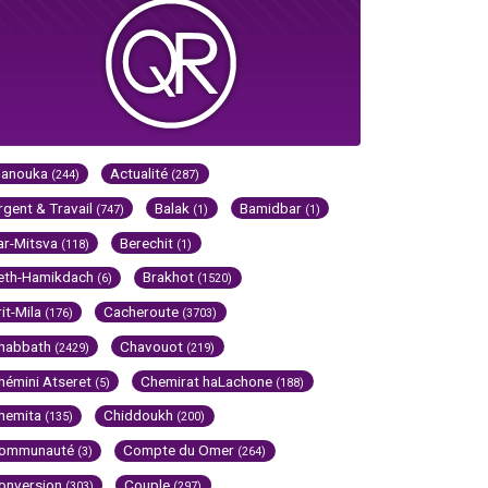
Hanouka
Actualité
(244)
(287)
rgent & Travail
Balak
Bamidbar
(747)
(1)
(1)
ar-Mitsva
Berechit
(118)
(1)
eth-Hamikdach
Brakhot
(6)
(1520)
rit-Mila
Cacheroute
(176)
(3703)
habbath
Chavouot
(2429)
(219)
hémini Atseret
Chemirat haLachone
(5)
(188)
hemita
Chiddoukh
(135)
(200)
ommunauté
Compte du Omer
(3)
(264)
onversion
Couple
(303)
(297)