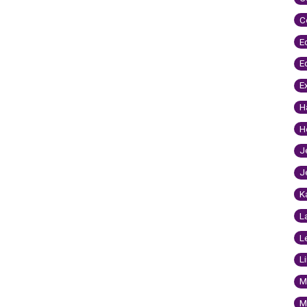
C
E
E
E
H
H
J
J
K
L
L
L
M
M