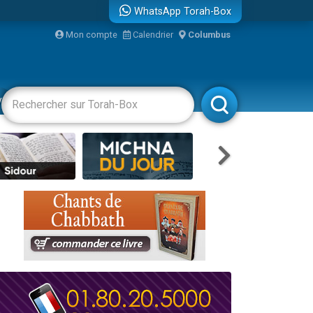
WhatsApp Torah-Box
Mon compte
Calendrier
Columbus
vertissements
Livres
Rabbanim
re
...