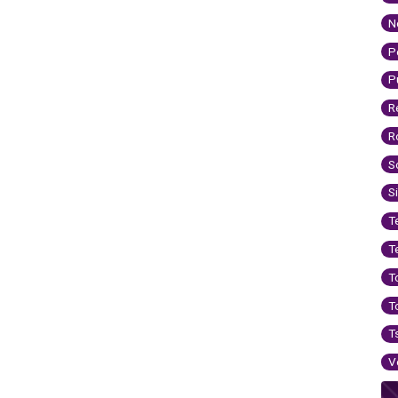
N
P
P
R
R
S
S
T
T
T
T
T
V