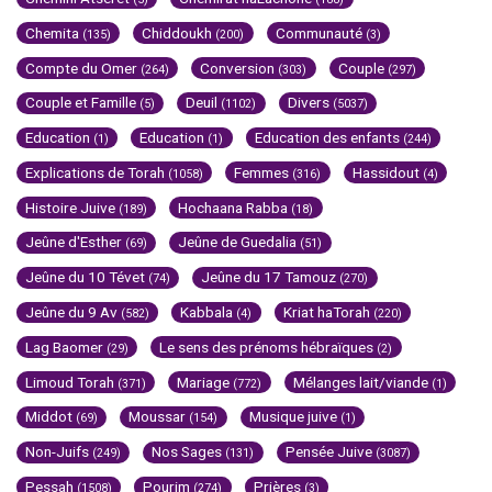
Chemita
Chiddoukh
Communauté
(135)
(200)
(3)
Compte du Omer
Conversion
Couple
(264)
(303)
(297)
Couple et Famille
Deuil
Divers
(5)
(1102)
(5037)
Education
Education
Education des enfants
(1)
(1)
(244)
Explications de Torah
Femmes
Hassidout
(1058)
(316)
(4)
Histoire Juive
Hochaana Rabba
(189)
(18)
Jeûne d'Esther
Jeûne de Guedalia
(69)
(51)
Jeûne du 10 Tévet
Jeûne du 17 Tamouz
(74)
(270)
Jeûne du 9 Av
Kabbala
Kriat haTorah
(582)
(4)
(220)
Lag Baomer
Le sens des prénoms hébraïques
(29)
(2)
Limoud Torah
Mariage
Mélanges lait/viande
(371)
(772)
(1)
Middot
Moussar
Musique juive
(69)
(154)
(1)
Non-Juifs
Nos Sages
Pensée Juive
(249)
(131)
(3087)
Pessah
Pourim
Prières
(1508)
(274)
(3)