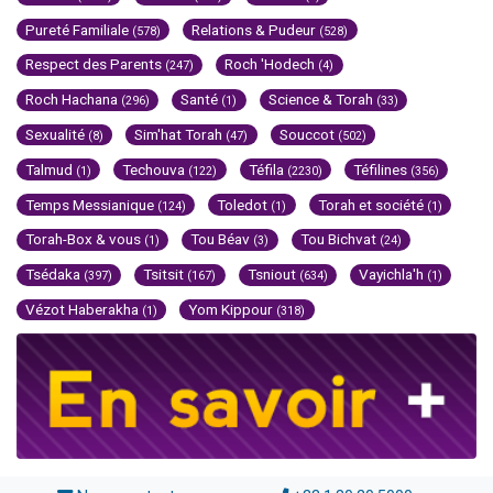
Pureté Familiale
Relations & Pudeur
(578)
(528)
Respect des Parents
Roch 'Hodech
(247)
(4)
Roch Hachana
Santé
Science & Torah
(296)
(1)
(33)
Sexualité
Sim'hat Torah
Souccot
(8)
(47)
(502)
Talmud
Techouva
Téfila
Téfilines
(1)
(122)
(2230)
(356)
Temps Messianique
Toledot
Torah et société
(124)
(1)
(1)
Torah-Box & vous
Tou Béav
Tou Bichvat
(1)
(3)
(24)
Tsédaka
Tsitsit
Tsniout
Vayichla'h
(397)
(167)
(634)
(1)
Vézot Haberakha
Yom Kippour
(1)
(318)