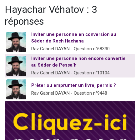
2 personnes viennent de nous rejoindre sur WhatsApp
Hayachar Véhatov : 3
13 personnes viennent de demander une bénédiction
réponses
Il reste 49 places pour étudier en groupe sur Zoom
12 nouvelles musiques dans Torah-Box Music
Inviter une personne en conversion au
Séder de Roch Hachana
2 personnes viennent de nous rejoindre sur WhatsApp
Rav Gabriel DAYAN - Question n°68330
Inviter une personne non encore convertie
au Séder de Pessa'h
Rav Gabriel DAYAN - Question n°10104
Prêter ou emprunter un livre, permis ?
Rav Gabriel DAYAN - Question n°9448