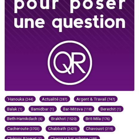
'Hanouka
Actualité
Argent & Travail
(244)
(287)
(747)
Balak
Bamidbar
Bar-Mitsva
Berechit
(1)
(1)
(118)
(1)
Beth-Hamikdach
Brakhot
Brit-Mila
(6)
(1520)
(176)
Cacheroute
Chabbath
Chavouot
(3703)
(2429)
(219)
Chémini Atseret
Chemirat haLachone
(5)
(188)