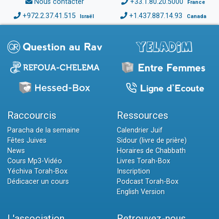
Nous contacter
+33.1.80.20.5000
France
+972.2.37.41.515
+1.437.887.14.93
Israël
Canada
Raccourcis
Ressources
Paracha de la semaine
Calendrier Juif
Fêtes Juives
Sidour (livre de prière)
News
Horaires de Chabbath
Cours Mp3-Vidéo
Livres Torah-Box
Yéchiva Torah-Box
Inscription
Dédicacer un cours
Podcast Torah-Box
English Version
L'association
Retrouvez-nous...