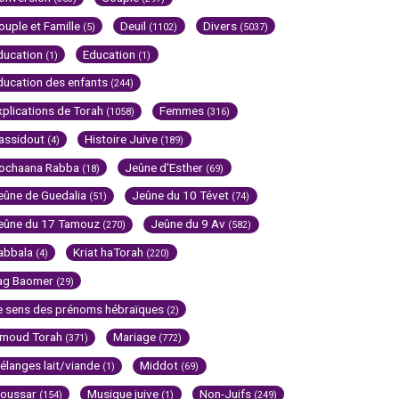
ouple et Famille
Deuil
Divers
(5)
(1102)
(5037)
ducation
Education
(1)
(1)
ducation des enfants
(244)
xplications de Torah
Femmes
(1058)
(316)
assidout
Histoire Juive
(4)
(189)
ochaana Rabba
Jeûne d'Esther
(18)
(69)
eûne de Guedalia
Jeûne du 10 Tévet
(51)
(74)
eûne du 17 Tamouz
Jeûne du 9 Av
(270)
(582)
abbala
Kriat haTorah
(4)
(220)
ag Baomer
(29)
e sens des prénoms hébraïques
(2)
imoud Torah
Mariage
(371)
(772)
élanges lait/viande
Middot
(1)
(69)
oussar
Musique juive
Non-Juifs
(154)
(1)
(249)