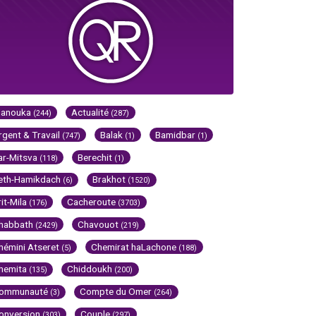
Hanouka
Actualité
(244)
(287)
rgent & Travail
Balak
Bamidbar
(747)
(1)
(1)
ar-Mitsva
Berechit
(118)
(1)
eth-Hamikdach
Brakhot
(6)
(1520)
rit-Mila
Cacheroute
(176)
(3703)
habbath
Chavouot
(2429)
(219)
hémini Atseret
Chemirat haLachone
(5)
(188)
hemita
Chiddoukh
(135)
(200)
ommunauté
Compte du Omer
(3)
(264)
onversion
Couple
(303)
(297)