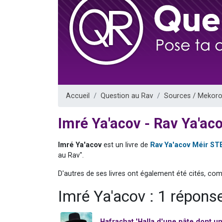
13 personnes
30 perso
Il reste 
12 nouve
29 personnes
Accueil
Question au Rav
Sources / Mekoro
Imré Ya'acov - Rav Ya'ac
Imré Ya'acov
est un livre de
Rav Ya'acov Méir S
au Rav".
D'autres de ses livres ont également été cités, co
Imré Ya'acov : 1 répons
Hafrachat 'Halla d'une pâte dont u