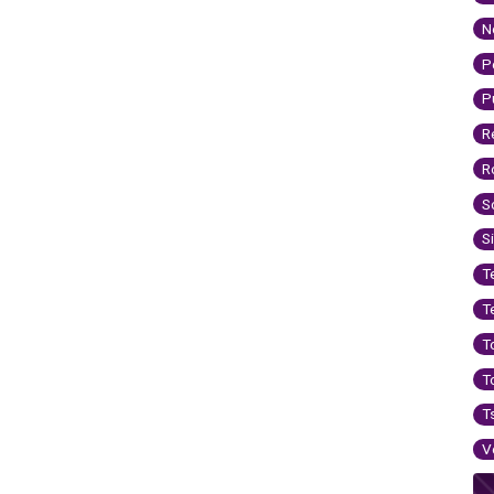
N
P
P
R
R
S
S
T
T
T
T
T
V