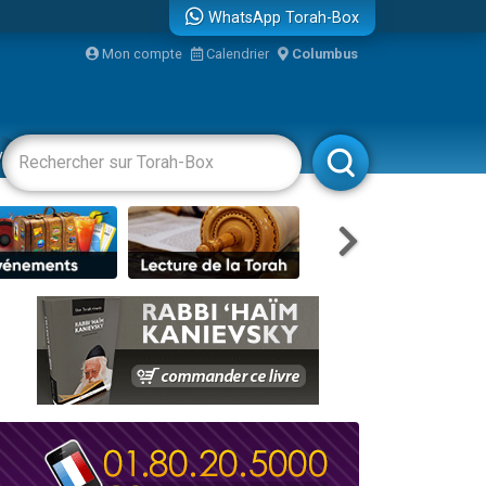
WhatsApp Torah-Box
bre
Mon compte
Calendrier
Columbus
...
vertissements
Livres
Rabbanim