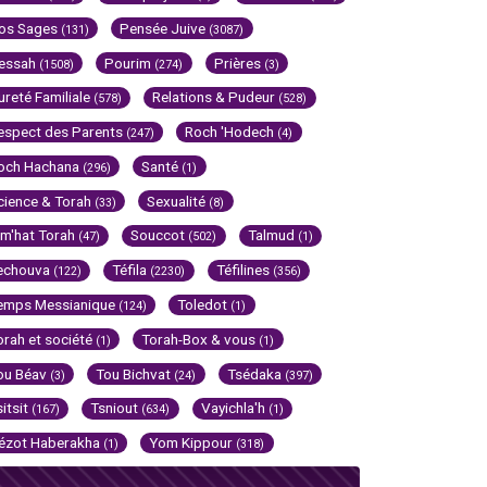
os Sages
Pensée Juive
(131)
(3087)
essah
Pourim
Prières
(1508)
(274)
(3)
ureté Familiale
Relations & Pudeur
(578)
(528)
espect des Parents
Roch 'Hodech
(247)
(4)
och Hachana
Santé
(296)
(1)
cience & Torah
Sexualité
(33)
(8)
im'hat Torah
Souccot
Talmud
(47)
(502)
(1)
echouva
Téfila
Téfilines
(122)
(2230)
(356)
emps Messianique
Toledot
(124)
(1)
orah et société
Torah-Box & vous
(1)
(1)
ou Béav
Tou Bichvat
Tsédaka
(3)
(24)
(397)
sitsit
Tsniout
Vayichla'h
(167)
(634)
(1)
ézot Haberakha
Yom Kippour
(1)
(318)