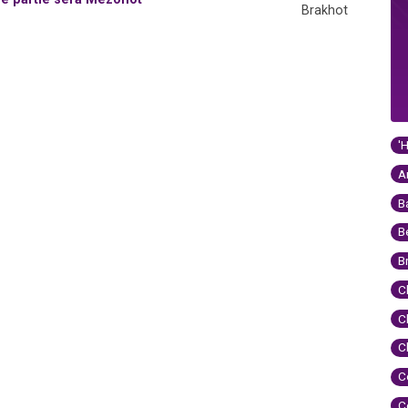
Brakhot
'
A
B
B
B
C
C
C
C
C