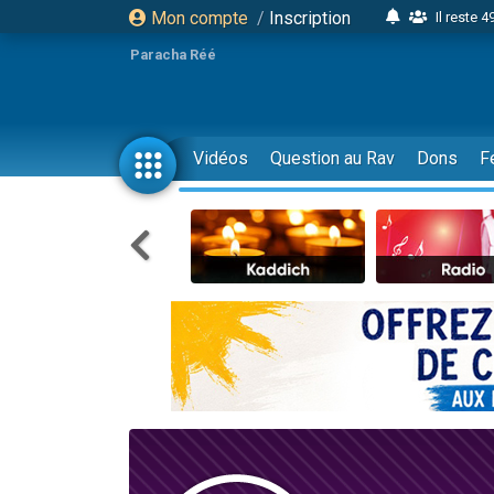
Mon compte
/
Inscription
Il reste 
16 person
Paracha Réé
2 personnes 
6 personnes 
4 personn
Vidéos
Question au Rav
Dons
F
2 personn
17 personnes
4 personnes 
Il reste 
Eva vient de
4 personnes 
3 personnes 
Odaya vient 
3 personn
2 personnes 