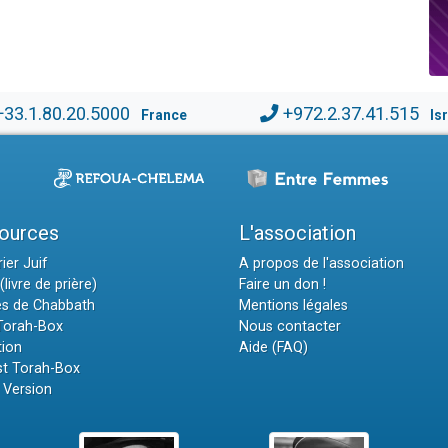
+33.1.80.20.5000
+972.2.37.41.515
France
Is
ources
L'association
ier Juif
A propos de l'association
(livre de prière)
Faire un don !
es de Chabbath
Mentions légales
 Torah-Box
Nous contacter
tion
Aide (FAQ)
t Torah-Box
 Version