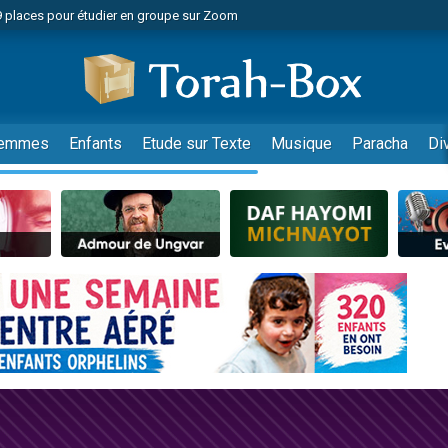
49 places pour étudier en groupe sur Zoom
nes viennent de faire un don pour Diane, 80 ans, dans un appartement insalu
viennent de nous rejoindre sur WhatsApp
viennent de nous rejoindre sur WhatsApp
es viennent de faire un don pour Reloger Rivka, 6 enfants, victime de violences
emmes
Enfants
Etude sur Texte
Musique
Paracha
Di
es viennent de faire un don pour 1 Journée de Vacances Pour les Enfants
 viennent de demander une bénédiction
viennent de nous rejoindre sur WhatsApp
49 places pour étudier en groupe sur Zoom
 donner son Maasser
viennent de nous rejoindre sur WhatsApp
viennent de nous rejoindre sur WhatsApp
de donner son Maasser
es viennent de faire un don pour 5 jours de vacances aux Orphelins
viennent de nous rejoindre sur WhatsApp