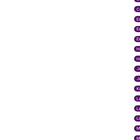
C
E
E
E
H
H
J
J
K
L
L
L
M
M