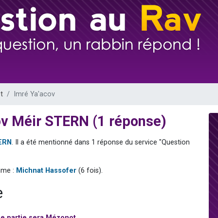
 viennent de demander une bénédiction
nnes viennent de faire un don pour Sauvez la jambe de Yohan
49 places pour étudier en groupe sur Zoom
lles musiques dans Torah-Box Music
 viennent de demander une bénédiction
t
Imré Ya'acov
ov Méir STERN (1 réponse)
TERN
. Il a été mentionné dans 1 réponse du service "Question
mme :
Michnat Hassofer
(6 fois).
e
ne partie sera Mézonot