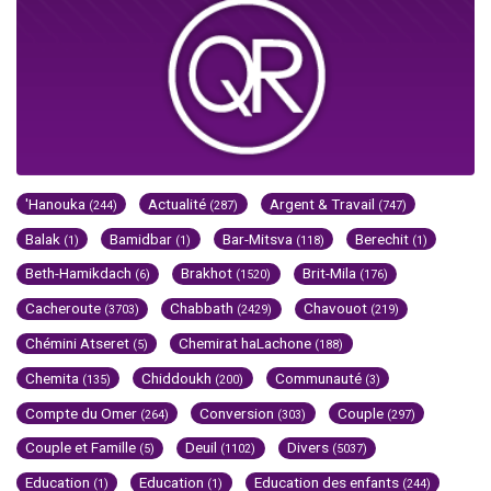
'Hanouka
Actualité
Argent & Travail
(244)
(287)
(747)
Balak
Bamidbar
Bar-Mitsva
Berechit
(1)
(1)
(118)
(1)
Beth-Hamikdach
Brakhot
Brit-Mila
(6)
(1520)
(176)
Cacheroute
Chabbath
Chavouot
(3703)
(2429)
(219)
Chémini Atseret
Chemirat haLachone
(5)
(188)
Chemita
Chiddoukh
Communauté
(135)
(200)
(3)
Compte du Omer
Conversion
Couple
(264)
(303)
(297)
Couple et Famille
Deuil
Divers
(5)
(1102)
(5037)
Education
Education
Education des enfants
(1)
(1)
(244)