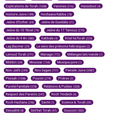
Explications de Torah
Femmes
Hassidout
(1058)
(316)
(4)
Histoire Juive
Hochaana Rabba
(189)
(18)
Jeûne d'Esther
Jeûne de Guedalia
(69)
(51)
Jeûne du 10 Tévet
Jeûne du 17 Tamouz
(74)
(270)
Jeûne du 9 Av
Kabbala
Kriat haTorah
(582)
(4)
(220)
Lag Baomer
Le sens des prénoms hébraïques
(29)
(2)
Limoud Torah
Mariage
Mélanges lait/viande
(371)
(772)
(1)
Middot
Moussar
Musique juive
(69)
(154)
(1)
Non-Juifs
Nos Sages
Pensée Juive
(249)
(131)
(3087)
Pessah
Pourim
Prières
(1508)
(274)
(3)
Pureté Familiale
Relations & Pudeur
(578)
(528)
Respect des Parents
Roch 'Hodech
(247)
(4)
Roch Hachana
Santé
Science & Torah
(296)
(1)
(33)
Sexualité
Sim'hat Torah
Souccot
(8)
(47)
(502)