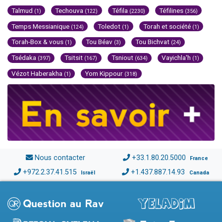
Talmud
Techouva
Téfila
Téfilines
(1)
(122)
(2230)
(356)
Temps Messianique
Toledot
Torah et société
(124)
(1)
(1)
Torah-Box & vous
Tou Béav
Tou Bichvat
(1)
(3)
(24)
Tsédaka
Tsitsit
Tsniout
Vayichla'h
(397)
(167)
(634)
(1)
Vézot Haberakha
Yom Kippour
(1)
(318)
Nous contacter
+33.1.80.20.5000
France
+972.2.37.41.515
+1.437.887.14.93
Israël
Canada