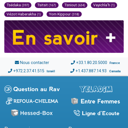
Tsédaka
Tsitsit
Tsniout
Vayichla'h
(397)
(167)
(634)
(1)
Vézot Haberakha
Yom Kippour
(1)
(318)
Nous contacter
+33.1.80.20.5000
France
+972.2.37.41.515
+1.437.887.14.93
Israël
Canada