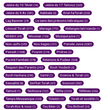
Jeûne du 10 Tévet
Jeûne du 17 Tamouz
(74)
(269)
Jeûne du 9 Av
Kabbala
Kriat haTorah
(581)
(4)
(220)
Lag Baomer
Le sens des prénoms hébraïques
(29)
(2)
Limoud Torah
Mariage
Mélanges lait/viande
(371)
(772)
(1)
Middot
Moussar
Musique juive
(69)
(154)
(1)
Non-Juifs
Nos Sages
Pensée Juive
(249)
(131)
(3087)
Pessah
Pourim
Prières
(1508)
(274)
(3)
Pureté Familiale
Relations & Pudeur
(578)
(528)
Respect des Parents
Roch 'Hodech
(247)
(4)
Roch Hachana
Santé
Science & Torah
(296)
(1)
(33)
Sexualité
Sim'hat Torah
Souccot
(8)
(47)
(502)
Talmud
Techouva
Téfila
Téfilines
(1)
(122)
(2230)
(356)
Temps Messianique
Toledot
Torah et société
(124)
(1)
(1)
Torah-Box & vous
Tou Béav
Tou Bichvat
(1)
(3)
(24)