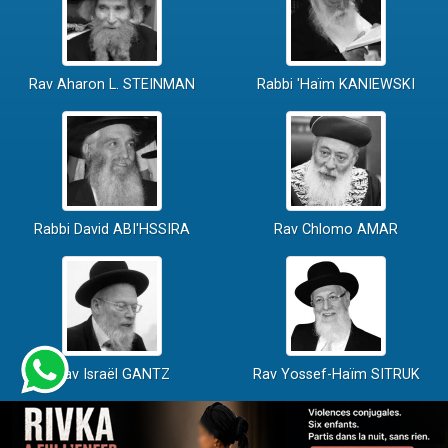
Rav Aharon L. STEINMAN
Rabbi 'Haïm KANIEWSKI
Rabbi David ABI'HSSIRA
Rav Chlomo AMAR
Rav Israël GANTZ
Rav Yossef-Haïm SITRUK