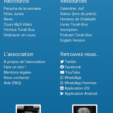
Raccourcis
Ressources
Paracha de la semaine
Calendrier Juif
Fêtes Juives
Sidour (livre de prière)
News
Horaires de Chabbath
Cours Mp3-Vidéo
Livres Torah-Box
Yéchiva Torah-Box
Inscription
Dédicacer un cours
Podcast Torah-Box
English Version
L'association
Retrouvez-nous...
A propos de l'association
Twitter
Faire un don !
Facebook
Mentions légales
YouTube
Nous contacter
WhatsApp
Aide (FAQ)
WhatsApp Femmes
Application iOS
Application Android