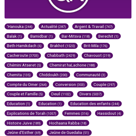
'Hanouka
Actualité
Argent & Travail
(244)
(287)
(747)
Balak
Bamidbar
Bar-Mitsva
Berechit
(1)
(1)
(118)
(1)
Beth-Hamikdach
Brakhot
Brit-Mila
(6)
(1520)
(176)
Cacheroute
Chabbath
Chavouot
(3703)
(2429)
(219)
Chémini Atseret
Chemirat haLachone
(5)
(188)
Chemita
Chiddoukh
Communauté
(135)
(200)
(3)
Compte du Omer
Conversion
Couple
(264)
(303)
(297)
Couple et Famille
Deuil
Divers
(5)
(1102)
(5037)
Education
Education
Education des enfants
(1)
(1)
(244)
Explications de Torah
Femmes
Hassidout
(1057)
(316)
(4)
Histoire Juive
Hochaana Rabba
(189)
(18)
Jeûne d'Esther
Jeûne de Guedalia
(69)
(51)