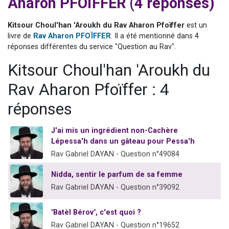
Aharon PFOÏFFER (4 réponses)
Nouvelle émission radio : Visions de grandeur n°104 : Le Chabbath et le Birkat Hamazone à travers le temps
61 personnes viennent de demander une bénédiction
Kitsour Choul'han 'Aroukh du Rav Aharon Pfoïffer
est un
livre de
Rav Aharon PFOÏFFER
. Il a été mentionné dans 4
Ariel vient de donner son Maasser
réponses différentes du service "Question au Rav".
Il reste 49 places pour étudier en groupe sur Zoom
Kitsour Choul'han 'Aroukh du
Eva vient de donner son Maasser
Rav Aharon Pfoïffer : 4
réponses
J'ai mis un ingrédient non-Cachère
Lépessa'h dans un gâteau pour Pessa'h
Rav Gabriel DAYAN - Question n°49084
Nidda, sentir le parfum de sa femme
Rav Gabriel DAYAN - Question n°39092
"Batèl Bérov", c'est quoi ?
Rav Gabriel DAYAN - Question n°19652