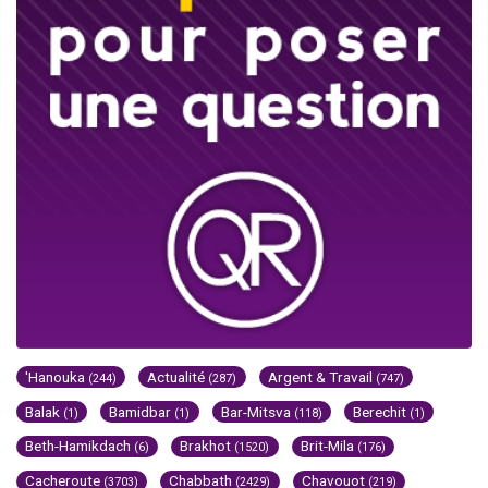
'Hanouka
Actualité
Argent & Travail
(244)
(287)
(747)
Balak
Bamidbar
Bar-Mitsva
Berechit
(1)
(1)
(118)
(1)
Beth-Hamikdach
Brakhot
Brit-Mila
(6)
(1520)
(176)
Cacheroute
Chabbath
Chavouot
(3703)
(2429)
(219)