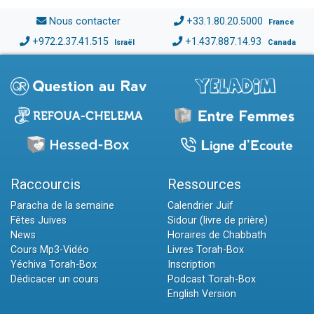
Nous contacter
+33.1.80.20.5000
France
+972.2.37.41.515
+1.437.887.14.93
Israël
Canada
Raccourcis
Ressources
Paracha de la semaine
Calendrier Juif
Fêtes Juives
Sidour (livre de prière)
News
Horaires de Chabbath
Cours Mp3-Vidéo
Livres Torah-Box
Yéchiva Torah-Box
Inscription
Dédicacer un cours
Podcast Torah-Box
English Version