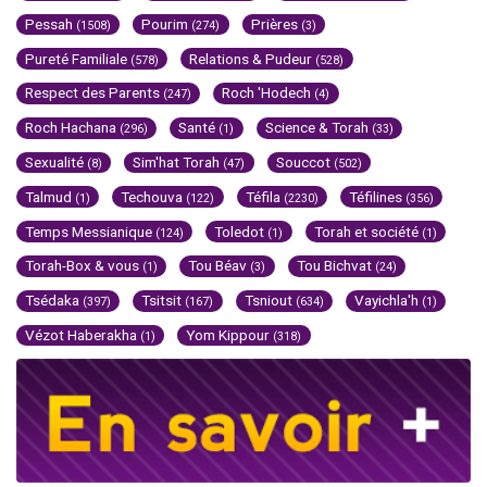
Pessah
Pourim
Prières
(1508)
(274)
(3)
Pureté Familiale
Relations & Pudeur
(578)
(528)
Respect des Parents
Roch 'Hodech
(247)
(4)
Roch Hachana
Santé
Science & Torah
(296)
(1)
(33)
Sexualité
Sim'hat Torah
Souccot
(8)
(47)
(502)
Talmud
Techouva
Téfila
Téfilines
(1)
(122)
(2230)
(356)
Temps Messianique
Toledot
Torah et société
(124)
(1)
(1)
Torah-Box & vous
Tou Béav
Tou Bichvat
(1)
(3)
(24)
Tsédaka
Tsitsit
Tsniout
Vayichla'h
(397)
(167)
(634)
(1)
Vézot Haberakha
Yom Kippour
(1)
(318)