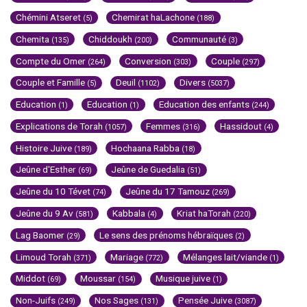
Chémini Atseret
Chemirat haLachone
(5)
(188)
Chemita
Chiddoukh
Communauté
(135)
(200)
(3)
Compte du Omer
Conversion
Couple
(264)
(303)
(297)
Couple et Famille
Deuil
Divers
(5)
(1102)
(5037)
Education
Education
Education des enfants
(1)
(1)
(244)
Explications de Torah
Femmes
Hassidout
(1057)
(316)
(4)
Histoire Juive
Hochaana Rabba
(189)
(18)
Jeûne d'Esther
Jeûne de Guedalia
(69)
(51)
Jeûne du 10 Tévet
Jeûne du 17 Tamouz
(74)
(269)
Jeûne du 9 Av
Kabbala
Kriat haTorah
(581)
(4)
(220)
Lag Baomer
Le sens des prénoms hébraïques
(29)
(2)
Limoud Torah
Mariage
Mélanges lait/viande
(371)
(772)
(1)
Middot
Moussar
Musique juive
(69)
(154)
(1)
Non-Juifs
Nos Sages
Pensée Juive
(249)
(131)
(3087)