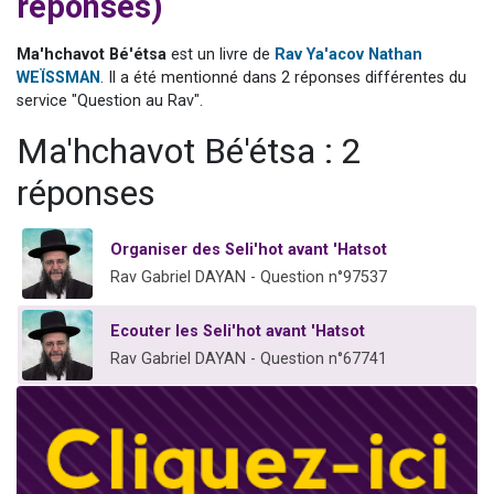
réponses)
Nouvelle émission radio : Visions de grandeur n°104 : Le Chabbath et le Birkat Hamazone à travers le temps
61 personnes viennent de demander une bénédiction
Ma'hchavot Bé'étsa
est un livre de
Rav Ya'acov Nathan
WEÏSSMAN
. Il a été mentionné dans 2 réponses différentes du
Ariel vient de donner son Maasser
service "Question au Rav".
Il reste 49 places pour étudier en groupe sur Zoom
Ma'hchavot Bé'étsa : 2
Eva vient de donner son Maasser
réponses
Organiser des Seli'hot avant 'Hatsot
Rav Gabriel DAYAN - Question n°97537
Ecouter les Seli'hot avant 'Hatsot
Rav Gabriel DAYAN - Question n°67741