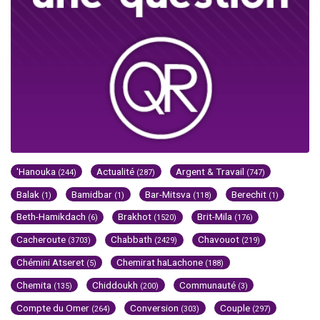
'Hanouka
Actualité
Argent & Travail
(244)
(287)
(747)
Balak
Bamidbar
Bar-Mitsva
Berechit
(1)
(1)
(118)
(1)
Beth-Hamikdach
Brakhot
Brit-Mila
(6)
(1520)
(176)
Cacheroute
Chabbath
Chavouot
(3703)
(2429)
(219)
Chémini Atseret
Chemirat haLachone
(5)
(188)
Chemita
Chiddoukh
Communauté
(135)
(200)
(3)
Compte du Omer
Conversion
Couple
(264)
(303)
(297)