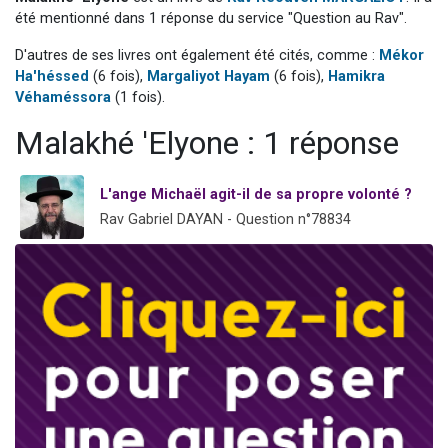
13 personnes viennent de demander une bénédiction
été mentionné dans 1 réponse du service "Question au Rav".
30 personnes viennent de faire un don pour Sauvez la jambe de Yohan
D'autres de ses livres ont également été cités, comme :
Mékor
Ha'héssed
(6 fois),
Margaliyot Hayam
(6 fois),
Hamikra
Il reste 49 places pour étudier en groupe sur Zoom
Véhaméssora
(1 fois).
12 nouvelles musiques dans Torah-Box Music
Malakhé 'Elyone : 1 réponse
29 personnes viennent de demander une bénédiction
L'ange Michaël agit-il de sa propre volonté ?
Rav Gabriel DAYAN - Question n°78834