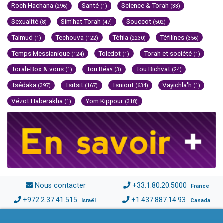
Roch Hachana
Santé
Science & Torah
(296)
(1)
(33)
Sexualité
Sim'hat Torah
Souccot
(8)
(47)
(502)
Talmud
Techouva
Téfila
Téfilines
(1)
(122)
(2230)
(356)
Temps Messianique
Toledot
Torah et société
(124)
(1)
(1)
Torah-Box & vous
Tou Béav
Tou Bichvat
(1)
(3)
(24)
Tsédaka
Tsitsit
Tsniout
Vayichla'h
(397)
(167)
(634)
(1)
Vézot Haberakha
Yom Kippour
(1)
(318)
Nous contacter
+33.1.80.20.5000
France
+972.2.37.41.515
+1.437.887.14.93
Israël
Canada