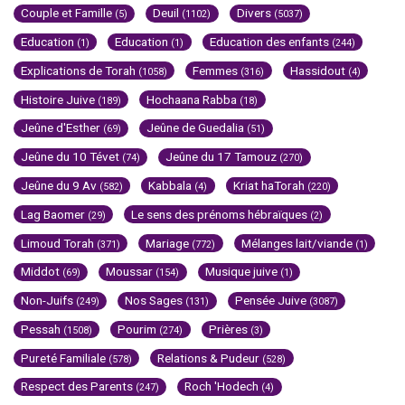
Couple et Famille
Deuil
Divers
(5)
(1102)
(5037)
Education
Education
Education des enfants
(1)
(1)
(244)
Explications de Torah
Femmes
Hassidout
(1058)
(316)
(4)
Histoire Juive
Hochaana Rabba
(189)
(18)
Jeûne d'Esther
Jeûne de Guedalia
(69)
(51)
Jeûne du 10 Tévet
Jeûne du 17 Tamouz
(74)
(270)
Jeûne du 9 Av
Kabbala
Kriat haTorah
(582)
(4)
(220)
Lag Baomer
Le sens des prénoms hébraïques
(29)
(2)
Limoud Torah
Mariage
Mélanges lait/viande
(371)
(772)
(1)
Middot
Moussar
Musique juive
(69)
(154)
(1)
Non-Juifs
Nos Sages
Pensée Juive
(249)
(131)
(3087)
Pessah
Pourim
Prières
(1508)
(274)
(3)
Pureté Familiale
Relations & Pudeur
(578)
(528)
Respect des Parents
Roch 'Hodech
(247)
(4)