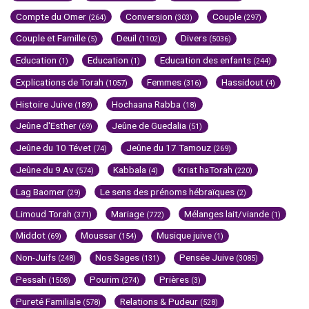
Compte du Omer
Conversion
Couple
(264)
(303)
(297)
Couple et Famille
Deuil
Divers
(5)
(1102)
(5036)
Education
Education
Education des enfants
(1)
(1)
(244)
Explications de Torah
Femmes
Hassidout
(1057)
(316)
(4)
Histoire Juive
Hochaana Rabba
(189)
(18)
Jeûne d'Esther
Jeûne de Guedalia
(69)
(51)
Jeûne du 10 Tévet
Jeûne du 17 Tamouz
(74)
(269)
Jeûne du 9 Av
Kabbala
Kriat haTorah
(574)
(4)
(220)
Lag Baomer
Le sens des prénoms hébraïques
(29)
(2)
Limoud Torah
Mariage
Mélanges lait/viande
(371)
(772)
(1)
Middot
Moussar
Musique juive
(69)
(154)
(1)
Non-Juifs
Nos Sages
Pensée Juive
(248)
(131)
(3085)
Pessah
Pourim
Prières
(1508)
(274)
(3)
Pureté Familiale
Relations & Pudeur
(578)
(528)