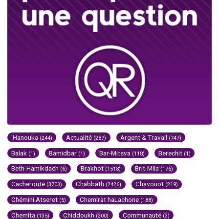
'Hanouka
Actualité
Argent & Travail
(244)
(287)
(747)
Balak
Bamidbar
Bar-Mitsva
Berechit
(1)
(1)
(118)
(1)
Beth-Hamikdach
Brakhot
Brit-Mila
(6)
(1518)
(176)
Cacheroute
Chabbath
Chavouot
(3703)
(2426)
(219)
Chémini Atseret
Chemirat haLachone
(5)
(188)
Chemita
Chiddoukh
Communauté
(135)
(200)
(3)