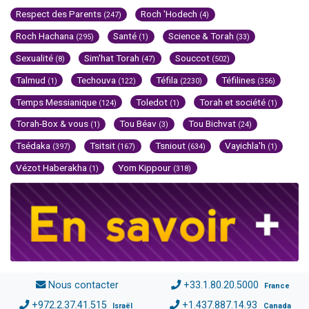
Respect des Parents
Roch 'Hodech
(247)
(4)
Roch Hachana
Santé
Science & Torah
(295)
(1)
(33)
Sexualité
Sim'hat Torah
Souccot
(8)
(47)
(502)
Talmud
Techouva
Téfila
Téfilines
(1)
(122)
(2230)
(356)
Temps Messianique
Toledot
Torah et société
(124)
(1)
(1)
Torah-Box & vous
Tou Béav
Tou Bichvat
(1)
(3)
(24)
Tsédaka
Tsitsit
Tsniout
Vayichla'h
(397)
(167)
(634)
(1)
Vézot Haberakha
Yom Kippour
(1)
(318)
Nous contacter
+33.1.80.20.5000
France
+972.2.37.41.515
+1.437.887.14.93
Israël
Canada