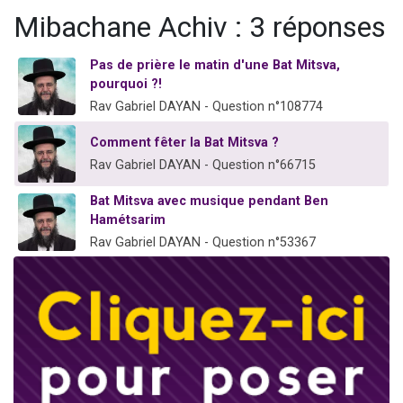
6 personnes viennent de faire un don pour 5 enfants déjà orphelins risquent de perdre leur maman
Mibachane Achiv : 3 réponses
2 personnes viennent de faire un don pour Reloger Rivka, 6 enfants, victime de violences...
Pas de prière le matin d'une Bat Mitsva,
10 personnes viennent de demander une bénédiction
pourquoi ?!
Il reste 49 places pour étudier en groupe sur Zoom
Rav Gabriel DAYAN - Question n°108774
2 personnes viennent de nous rejoindre sur WhatsApp
Comment fêter la Bat Mitsva ?
Rav Gabriel DAYAN - Question n°66715
Bat Mitsva avec musique pendant Ben
Hamétsarim
Rav Gabriel DAYAN - Question n°53367