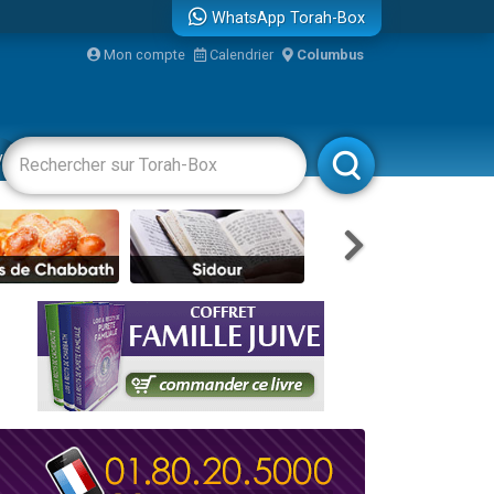
WhatsApp Torah-Box
bre
Mon compte
Calendrier
Columbus
...
vertissements
Livres
Rabbanim