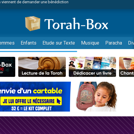
49 places pour étudier en groupe sur Zoom
nes viennent de faire un don pour Diane, 80 ans, dans un appartement insalu
viennent de nous rejoindre sur WhatsApp
viennent de nous rejoindre sur WhatsApp
es viennent de faire un don pour Reloger Rivka, 6 enfants, victime de violences
emmes
Enfants
Etude sur Texte
Musique
Paracha
Di
es viennent de faire un don pour 1 Journée de Vacances Pour les Enfants
 viennent de demander une bénédiction
viennent de nous rejoindre sur WhatsApp
49 places pour étudier en groupe sur Zoom
 donner son Maasser
viennent de nous rejoindre sur WhatsApp
viennent de nous rejoindre sur WhatsApp
de donner son Maasser
es viennent de faire un don pour 5 jours de vacances aux Orphelins
viennent de nous rejoindre sur WhatsApp