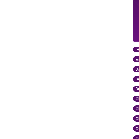
'
A
B
B
B
C
C
C
C
C