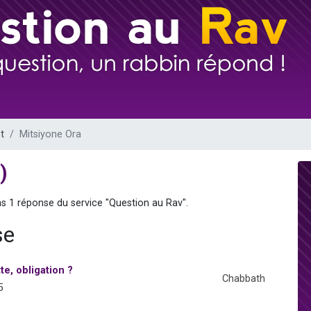
 viennent de demander une bénédiction
nnes viennent de faire un don pour Sauvez la jambe de Yohan
49 places pour étudier en groupe sur Zoom
lles musiques dans Torah-Box Music
 viennent de demander une bénédiction
t
Mitsiyone Ora
)
ns 1 réponse du service "Question au Rav".
se
te, obligation ?
Chabbath
5