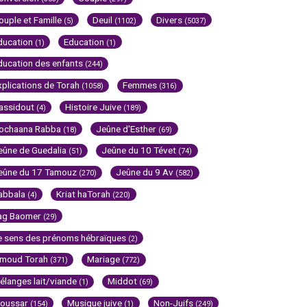
ouple et Famille
Deuil
Divers
(5)
(1102)
(5037)
ducation
Education
(1)
(1)
ducation des enfants
(244)
xplications de Torah
Femmes
(1058)
(316)
assidout
Histoire Juive
(4)
(189)
ochaana Rabba
Jeûne d'Esther
(18)
(69)
eûne de Guedalia
Jeûne du 10 Tévet
(51)
(74)
eûne du 17 Tamouz
Jeûne du 9 Av
(270)
(582)
abbala
Kriat haTorah
(4)
(220)
ag Baomer
(29)
e sens des prénoms hébraïques
(2)
imoud Torah
Mariage
(371)
(772)
élanges lait/viande
Middot
(1)
(69)
oussar
Musique juive
Non-Juifs
(154)
(1)
(249)