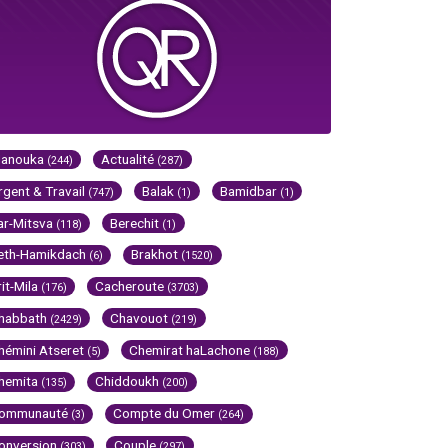
Hanouka
Actualité
(244)
(287)
rgent & Travail
Balak
Bamidbar
(747)
(1)
(1)
ar-Mitsva
Berechit
(118)
(1)
eth-Hamikdach
Brakhot
(6)
(1520)
rit-Mila
Cacheroute
(176)
(3703)
habbath
Chavouot
(2429)
(219)
hémini Atseret
Chemirat haLachone
(5)
(188)
hemita
Chiddoukh
(135)
(200)
ommunauté
Compte du Omer
(3)
(264)
onversion
Couple
(303)
(297)