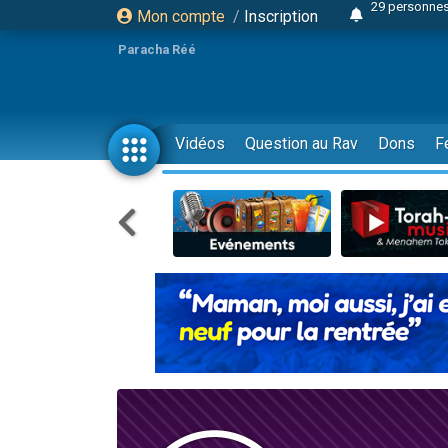
Mon compte
/
Inscription
Il reste 
16 person
Paracha Réé
2 personnes 
6 personnes 
4 personn
Vidéos
Question au Rav
Dons
F
2 personn
17 personnes
4 personnes 
Il reste 
Eva vient de
4 personnes 
3 personnes 
Odaya vient 
3 personn
2 personnes 