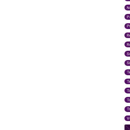
N
P
P
R
R
S
S
T
T
T
T
T
V