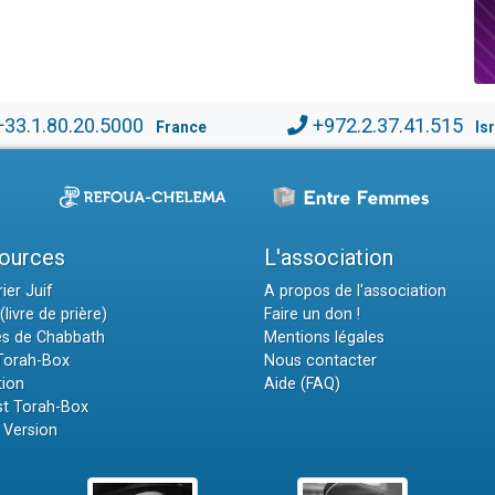
+33.1.80.20.5000
+972.2.37.41.515
France
Is
ources
L'association
ier Juif
A propos de l'association
(livre de prière)
Faire un don !
es de Chabbath
Mentions légales
 Torah-Box
Nous contacter
tion
Aide (FAQ)
t Torah-Box
 Version