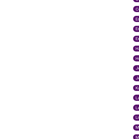
C
E
E
E
H
H
J
J
K
L
L
L
M
M