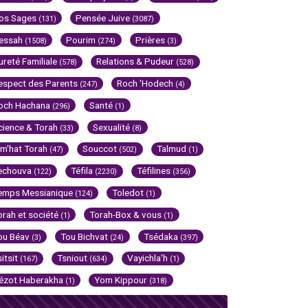
os Sages
Pensée Juive
(131)
(3087)
essah
Pourim
Prières
(1508)
(274)
(3)
ureté Familiale
Relations & Pudeur
(578)
(528)
espect des Parents
Roch 'Hodech
(247)
(4)
och Hachana
Santé
(296)
(1)
cience & Torah
Sexualité
(33)
(8)
im'hat Torah
Souccot
Talmud
(47)
(502)
(1)
echouva
Téfila
Téfilines
(122)
(2230)
(356)
emps Messianique
Toledot
(124)
(1)
orah et société
Torah-Box & vous
(1)
(1)
ou Béav
Tou Bichvat
Tsédaka
(3)
(24)
(397)
sitsit
Tsniout
Vayichla'h
(167)
(634)
(1)
ézot Haberakha
Yom Kippour
(1)
(318)