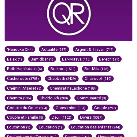
'Hanouka
Actualité
Argent & Travail
(244)
(287)
(747)
Balak
Bamidbar
Bar-Mitsva
Berechit
(1)
(1)
(118)
(1)
Beth-Hamikdach
Brakhot
Brit-Mila
(6)
(1520)
(176)
Cacheroute
Chabbath
Chavouot
(3703)
(2429)
(219)
Chémini Atseret
Chemirat haLachone
(5)
(188)
Chemita
Chiddoukh
Communauté
(135)
(200)
(3)
Compte du Omer
Conversion
Couple
(264)
(303)
(297)
Couple et Famille
Deuil
Divers
(5)
(1102)
(5037)
Education
Education
Education des enfants
(1)
(1)
(244)
Explications de Torah
Femmes
Hassidout