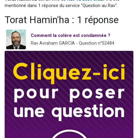
Nouvelle émission radio : Visions de grandeur n°104 : Le Chabbath et le Birkat Hamazone à travers le temps
mentionné dans 1 réponse du service "Question au Rav".
61 personnes viennent de demander une bénédiction
Torat Hamin'ha : 1 réponse
Ariel vient de donner son Maasser
Il reste 49 places pour étudier en groupe sur Zoom
Comment la colère est condamnée ?
Eva vient de donner son Maasser
Rav Avraham GARCIA - Question n°52484