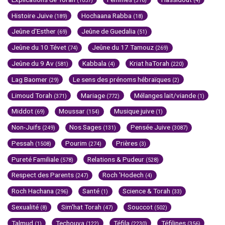
(1057)
(316)
(4)
Histoire Juive
Hochaana Rabba
(189)
(18)
Jeûne d'Esther
Jeûne de Guedalia
(69)
(51)
Jeûne du 10 Tévet
Jeûne du 17 Tamouz
(74)
(269)
Jeûne du 9 Av
Kabbala
Kriat haTorah
(581)
(4)
(220)
Lag Baomer
Le sens des prénoms hébraïques
(29)
(2)
Limoud Torah
Mariage
Mélanges lait/viande
(371)
(772)
(1)
Middot
Moussar
Musique juive
(69)
(154)
(1)
Non-Juifs
Nos Sages
Pensée Juive
(249)
(131)
(3087)
Pessah
Pourim
Prières
(1508)
(274)
(3)
Pureté Familiale
Relations & Pudeur
(578)
(528)
Respect des Parents
Roch 'Hodech
(247)
(4)
Roch Hachana
Santé
Science & Torah
(296)
(1)
(33)
Sexualité
Sim'hat Torah
Souccot
(8)
(47)
(502)
Talmud
Techouva
Téfila
Téfilines
(1)
(122)
(2230)
(356)