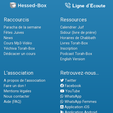
Raccourcis
Ressources
Paracha de la semaine
Calendrier Juif
Fêtes Juives
Sidour (livre de prière)
News
Horaires de Chabbath
Cours Mp3-Vidéo
Livres Torah-Box
Yéchiva Torah-Box
Inscription
Dédicacer un cours
Podcast Torah-Box
English Version
L'association
Retrouvez-nous...
A propos de l'association
Twitter
Faire un don !
Facebook
Mentions légales
YouTube
Nous contacter
WhatsApp
Aide (FAQ)
WhatsApp Femmes
Application iOS
Application Android