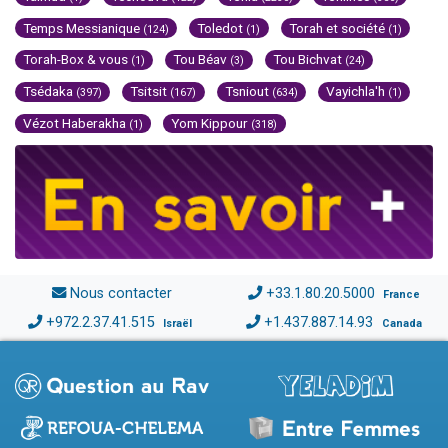
Temps Messianique
Toledot
Torah et société
(124)
(1)
(1)
Torah-Box & vous
Tou Béav
Tou Bichvat
(1)
(3)
(24)
Tsédaka
Tsitsit
Tsniout
Vayichla'h
(397)
(167)
(634)
(1)
Vézot Haberakha
Yom Kippour
(1)
(318)
Nous contacter
+33.1.80.20.5000
France
+972.2.37.41.515
+1.437.887.14.93
Israël
Canada