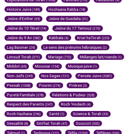
(1058)
(316)
(4)
Histoire Juive
Hochaana Rabba
(189)
(18)
Jeûne d'Esther
Jeûne de Guedalia
(69)
(51)
Jeûne du 10 Tévet
Jeûne du 17 Tamouz
(74)
(270)
Jeûne du 9 Av
Kabbala
Kriat haTorah
(582)
(4)
(220)
Lag Baomer
Le sens des prénoms hébraïques
(29)
(2)
Limoud Torah
Mariage
Mélanges lait/viande
(371)
(772)
(1)
Middot
Moussar
Musique juive
(69)
(154)
(1)
Non-Juifs
Nos Sages
Pensée Juive
(249)
(131)
(3087)
Pessah
Pourim
Prières
(1508)
(274)
(3)
Pureté Familiale
Relations & Pudeur
(578)
(528)
Respect des Parents
Roch 'Hodech
(247)
(4)
Roch Hachana
Santé
Science & Torah
(296)
(1)
(33)
Sexualité
Sim'hat Torah
Souccot
(8)
(47)
(502)
Talmud
Techouva
Téfila
Téfilines
(1)
(122)
(2230)
(356)