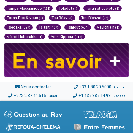
Temps Messianique
Toledot
Torah et société
(124)
(1)
(1)
Torah-Box & vous
Tou Béav
Tou Bichvat
(1)
(3)
(24)
Tsédaka
Tsitsit
Tsniout
Vayichla'h
(397)
(167)
(634)
(1)
Vézot Haberakha
Yom Kippour
(1)
(318)
Nous contacter
+33.1.80.20.5000
France
+972.2.37.41.515
+1.437.887.14.93
Israël
Canada