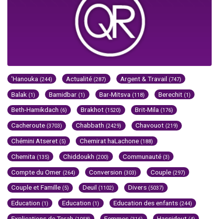
'Hanouka
Actualité
Argent & Travail
(244)
(287)
(747)
Balak
Bamidbar
Bar-Mitsva
Berechit
(1)
(1)
(118)
(1)
Beth-Hamikdach
Brakhot
Brit-Mila
(6)
(1520)
(176)
Cacheroute
Chabbath
Chavouot
(3703)
(2429)
(219)
Chémini Atseret
Chemirat haLachone
(5)
(188)
Chemita
Chiddoukh
Communauté
(135)
(200)
(3)
Compte du Omer
Conversion
Couple
(264)
(303)
(297)
Couple et Famille
Deuil
Divers
(5)
(1102)
(5037)
Education
Education
Education des enfants
(1)
(1)
(244)
Explications de Torah
Femmes
Hassidout