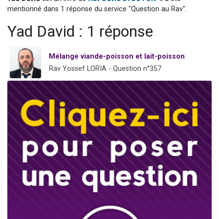
3 personnes viennent de nous rejoindre sur WhatsApp
mentionné dans 1 réponse du service "Question au Rav".
3 personnes viennent de faire un don pour 5 jours de vacances aux Orphelins
Yad David : 1 réponse
Odaya vient de donner son Maasser
13 personnes viennent de demander une bénédiction
Mélange viande-poisson et lait-poisson
3 personnes viennent de nous rejoindre sur WhatsApp
Rav Yossef LORIA - Question n°357