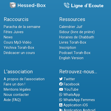
Raccourcis
Ressources
Paracha de la semaine
Calendrier Juif
Fêtes Juives
Sidour (livre de prière)
News
Horaires de Chabbath
Cours Mp3-Vidéo
Livres Torah-Box
Yéchiva Torah-Box
Inscription
Dédicacer un cours
Podcast Torah-Box
English Version
L'association
Retrouvez-nous...
A propos de l'association
Twitter
Faire un don !
Facebook
Mentions légales
YouTube
Nous contacter
WhatsApp
Aide (FAQ)
WhatsApp Femmes
Application iOS
Application Android