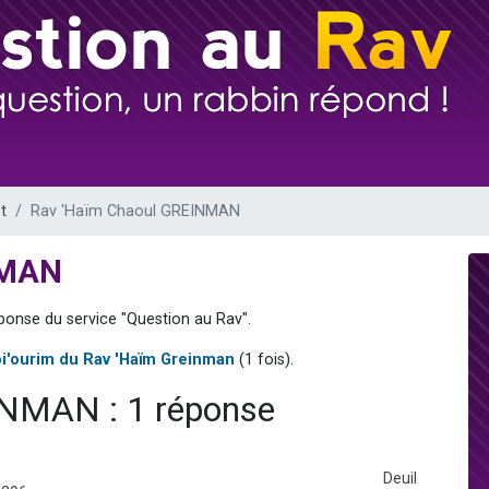
sion radio : Visions de grandeur n°104 : Le Chabbath et le Birkat Hamazone à 
 viennent de demander une bénédiction
de donner son Maasser
49 places pour étudier en groupe sur Zoom
 donner son Maasser
t
Rav 'Haïm Chaoul GREINMAN
NMAN
ponse du service "Question au Rav".
i'ourim du Rav 'Haïm Greinman
(1 fois).
NMAN : 1 réponse
Deuil