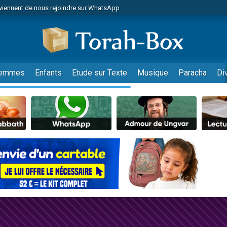
viennent de nous rejoindre sur WhatsApp
viennent de nous rejoindre sur WhatsApp
de donner son Maasser
es viennent de faire un don pour 5 jours de vacances aux Orphelins
es viennent de faire un don pour Diane, 80 ans, dans un appartement insalub
emmes
Enfants
Etude sur Texte
Musique
Paracha
Di
 viennent de demander une bénédiction
viennent de nous rejoindre sur WhatsApp
nnes viennent de faire un don pour Sauvez la jambe de Yohan
49 places pour étudier en groupe sur Zoom
lles musiques dans Torah-Box Music
viennent de nous rejoindre sur WhatsApp
viennent de nous rejoindre sur WhatsApp
viennent de nous rejoindre sur WhatsApp
les musiques dans Torah-Box Music
es viennent de faire un don pour Tsédaka : pauvres d'Israel