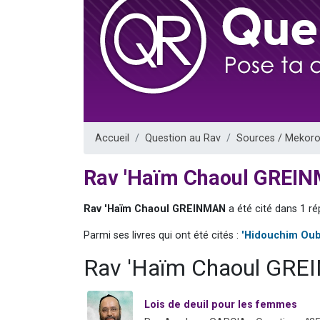
Nouvelle émis
61 personnes
Ariel vient 
Il reste 
Eva vient de
Accueil
Question au Rav
Sources / Mekoro
Rav 'Haïm Chaoul GREI
Rav 'Haïm Chaoul GREINMAN
a été cité dans 1 ré
Parmi ses livres qui ont été cités :
'Hidouchim Oub
Rav 'Haïm Chaoul GREI
Lois de deuil pour les femmes