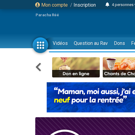
Mon compte
/
Inscription
4 personnes 
3 personnes 
Paracha Réé
Odaya vient 
3 personn
3 personn
Vidéos
Question au Rav
Dons
F
13 personnes
2 personnes 
30 perso
Il reste 
12 nouve
3 personnes 
2 personnes 
3 personnes 
2 nouvel
8 personn