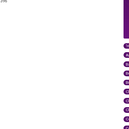
5396
'
A
B
B
B
C
C
C
C
C