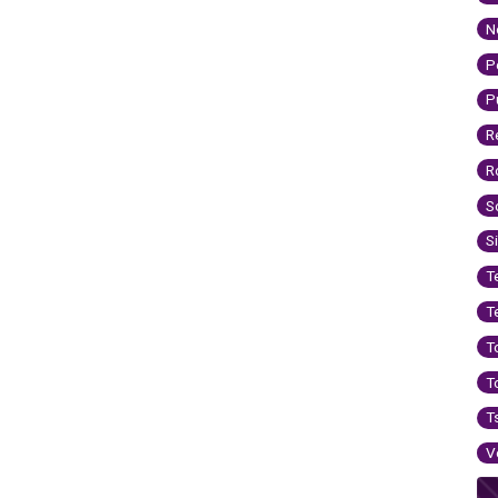
N
P
P
R
R
S
S
T
T
T
T
T
V