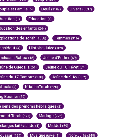
ouple et Famille
Deuil
Divers
(5)
(1102)
(5037)
ducation
Education
(1)
(1)
ducation des enfants
(244)
xplications de Torah
Femmes
(1058)
(316)
assidout
Histoire Juive
(4)
(189)
ochaana Rabba
Jeûne d'Esther
(18)
(69)
eûne de Guedalia
Jeûne du 10 Tévet
(51)
(74)
eûne du 17 Tamouz
Jeûne du 9 Av
(270)
(582)
abbala
Kriat haTorah
(4)
(220)
ag Baomer
(29)
e sens des prénoms hébraïques
(2)
imoud Torah
Mariage
(371)
(772)
élanges lait/viande
Middot
(1)
(69)
oussar
Musique juive
Non-Juifs
(154)
(1)
(249)