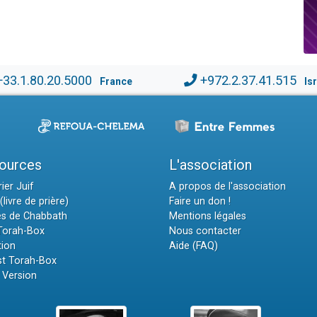
+33.1.80.20.5000
+972.2.37.41.515
France
Is
ources
L'association
ier Juif
A propos de l'association
(livre de prière)
Faire un don !
es de Chabbath
Mentions légales
 Torah-Box
Nous contacter
tion
Aide (FAQ)
t Torah-Box
 Version