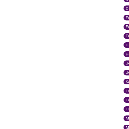
C
E
E
E
H
H
J
J
K
L
L
L
M
M