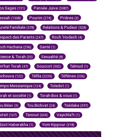
os Sages
Pensée Juive
(131)
(3087)
essah
Pourim
Prières
(1508)
(274)
(3)
ureté Familiale
Relations & Pudeur
(578)
(528)
espect des Parents
Roch 'Hodech
(247)
(4)
och Hachana
Santé
(296)
(1)
cience & Torah
Sexualité
(33)
(8)
im'hat Torah
Souccot
Talmud
(47)
(502)
(1)
echouva
Téfila
Téfilines
(122)
(2230)
(356)
emps Messianique
Toledot
(124)
(1)
orah et société
Torah-Box & vous
(1)
(1)
ou Béav
Tou Bichvat
Tsédaka
(3)
(24)
(397)
sitsit
Tsniout
Vayichla'h
(167)
(634)
(1)
ézot Haberakha
Yom Kippour
(1)
(318)