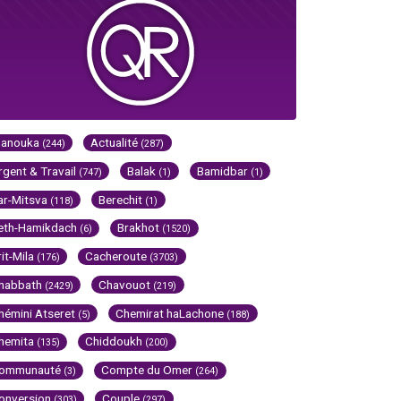
Hanouka
Actualité
(244)
(287)
rgent & Travail
Balak
Bamidbar
(747)
(1)
(1)
ar-Mitsva
Berechit
(118)
(1)
eth-Hamikdach
Brakhot
(6)
(1520)
rit-Mila
Cacheroute
(176)
(3703)
habbath
Chavouot
(2429)
(219)
hémini Atseret
Chemirat haLachone
(5)
(188)
hemita
Chiddoukh
(135)
(200)
ommunauté
Compte du Omer
(3)
(264)
onversion
Couple
(303)
(297)