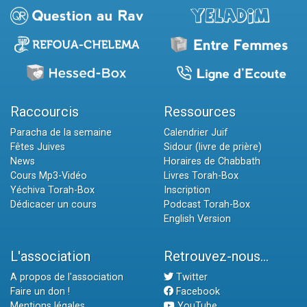
Raccourcis
Ressources
Paracha de la semaine
Calendrier Juif
Fêtes Juives
Sidour (livre de prière)
News
Horaires de Chabbath
Cours Mp3-Vidéo
Livres Torah-Box
Yéchiva Torah-Box
Inscription
Dédicacer un cours
Podcast Torah-Box
English Version
L'association
Retrouvez-nous...
A propos de l'association
Twitter
Faire un don !
Facebook
Mentions légales
YouTube