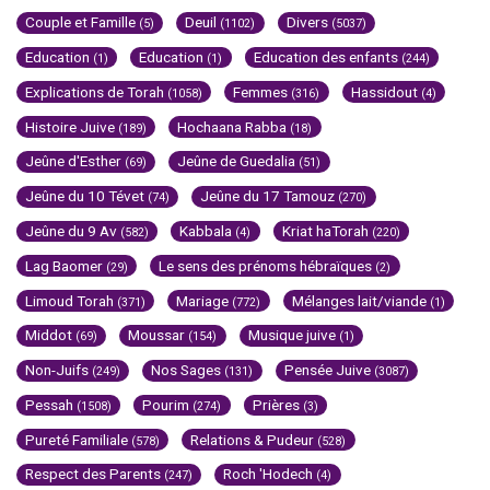
Couple et Famille
Deuil
Divers
(5)
(1102)
(5037)
Education
Education
Education des enfants
(1)
(1)
(244)
Explications de Torah
Femmes
Hassidout
(1058)
(316)
(4)
Histoire Juive
Hochaana Rabba
(189)
(18)
Jeûne d'Esther
Jeûne de Guedalia
(69)
(51)
Jeûne du 10 Tévet
Jeûne du 17 Tamouz
(74)
(270)
Jeûne du 9 Av
Kabbala
Kriat haTorah
(582)
(4)
(220)
Lag Baomer
Le sens des prénoms hébraïques
(29)
(2)
Limoud Torah
Mariage
Mélanges lait/viande
(371)
(772)
(1)
Middot
Moussar
Musique juive
(69)
(154)
(1)
Non-Juifs
Nos Sages
Pensée Juive
(249)
(131)
(3087)
Pessah
Pourim
Prières
(1508)
(274)
(3)
Pureté Familiale
Relations & Pudeur
(578)
(528)
Respect des Parents
Roch 'Hodech
(247)
(4)