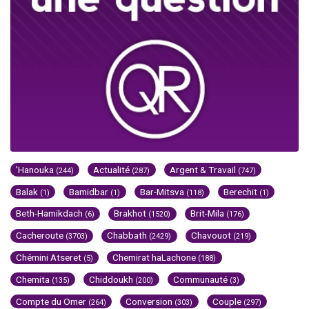
'Hanouka
Actualité
Argent & Travail
(244)
(287)
(747)
Balak
Bamidbar
Bar-Mitsva
Berechit
(1)
(1)
(118)
(1)
Beth-Hamikdach
Brakhot
Brit-Mila
(6)
(1520)
(176)
Cacheroute
Chabbath
Chavouot
(3703)
(2429)
(219)
Chémini Atseret
Chemirat haLachone
(5)
(188)
Chemita
Chiddoukh
Communauté
(135)
(200)
(3)
Compte du Omer
Conversion
Couple
(264)
(303)
(297)