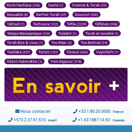
Roch Hachana
Santé
Science & Torah
(296)
(1)
(33)
Sexualité
Sim'hat Torah
Souccot
(8)
(47)
(502)
Talmud
Techouva
Téfila
Téfilines
(1)
(122)
(2230)
(356)
Temps Messianique
Toledot
Torah et société
(124)
(1)
(1)
Torah-Box & vous
Tou Béav
Tou Bichvat
(1)
(3)
(24)
Tsédaka
Tsitsit
Tsniout
Vayichla'h
(397)
(167)
(634)
(1)
Vézot Haberakha
Yom Kippour
(1)
(318)
Nous contacter
+33.1.80.20.5000
France
+972.2.37.41.515
+1.437.887.14.93
Israël
Canada