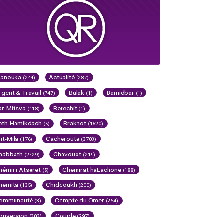
Hanouka
Actualité
(244)
(287)
rgent & Travail
Balak
Bamidbar
(747)
(1)
(1)
ar-Mitsva
Berechit
(118)
(1)
eth-Hamikdach
Brakhot
(6)
(1520)
rit-Mila
Cacheroute
(176)
(3703)
habbath
Chavouot
(2429)
(219)
hémini Atseret
Chemirat haLachone
(5)
(188)
hemita
Chiddoukh
(135)
(200)
ommunauté
Compte du Omer
(3)
(264)
onversion
Couple
(303)
(297)