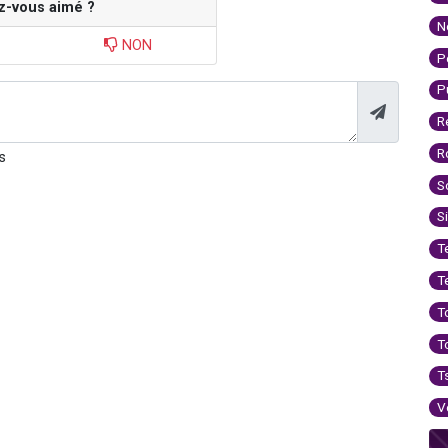
z-vous aimé ?
N
NON
P
P
R
R
s
S
S
T
T
T
T
T
V