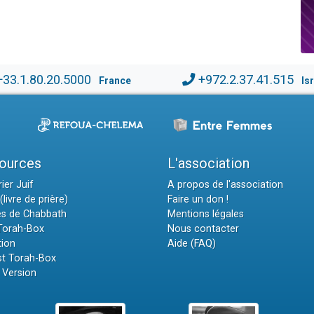
+33.1.80.20.5000
+972.2.37.41.515
France
Is
ources
L'association
ier Juif
A propos de l'association
(livre de prière)
Faire un don !
es de Chabbath
Mentions légales
 Torah-Box
Nous contacter
tion
Aide (FAQ)
t Torah-Box
 Version