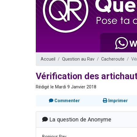
Il reste 
3 personnes 
2 personnes 
2 nouvel
6 personnes 
Accueil
Question au Rav
Cacheroute
Vé
Vérification des artichau
Rédigé le Mardi 9 Janvier 2018
Commenter
Imprimer
La question de Anonyme
Bonjour Rav,