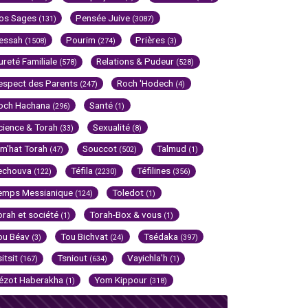
os Sages
Pensée Juive
(131)
(3087)
essah
Pourim
Prières
(1508)
(274)
(3)
ureté Familiale
Relations & Pudeur
(578)
(528)
espect des Parents
Roch 'Hodech
(247)
(4)
och Hachana
Santé
(296)
(1)
cience & Torah
Sexualité
(33)
(8)
im'hat Torah
Souccot
Talmud
(47)
(502)
(1)
echouva
Téfila
Téfilines
(122)
(2230)
(356)
emps Messianique
Toledot
(124)
(1)
orah et société
Torah-Box & vous
(1)
(1)
ou Béav
Tou Bichvat
Tsédaka
(3)
(24)
(397)
sitsit
Tsniout
Vayichla'h
(167)
(634)
(1)
ézot Haberakha
Yom Kippour
(1)
(318)