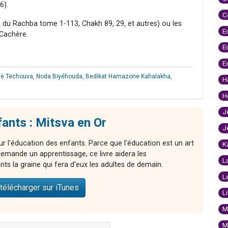
6).
C
 du Rachba tome 1-113, Chakh 89, 29, et autres) ou les
E
 Cachère.
E
E
'hé Techouva
,
Noda Biyéhouda
,
Bedikat Hamazone Kahalakha
,
H
H
J
ants : Mitsva en Or
J
ur l'éducation des enfants. Parce que l'éducation est un art
K
demande un apprentissage, ce livre aidera les
L
ts la graine qui fera d'eux les adultes de demain.
L
télécharger sur iTunes
L
M
M