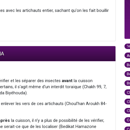
es avec les artichauts entier, sachant qu'on les fait bouillir
'
IA
A
B
B
érifier et les séparer des insectes
avant
la cuisson
B
rtains, il s'agit même d'un interdit toraïque (Chakh 99, 7,
C
da Biyéhouda).
C
 enlever les vers de ces artichauts (Choul'han Aroukh 84-
C
C
après
la cuisson, il n'y a plus de possibilité de les vérifier,
ile ne serait-ce que de les localiser (Bedikat Hamazone
C