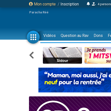
Mon compte
/
Inscription
4 personn
2 personn
Paracha Réé
17 personnes
4 personnes 
Il reste 
Vidéos
Question au Rav
Dons
F
23 person
Eva vient de
4 personnes 
3 personnes 
3 personn
Odaya vient 
2 personnes 
13 personnes
12 nouve
30 perso