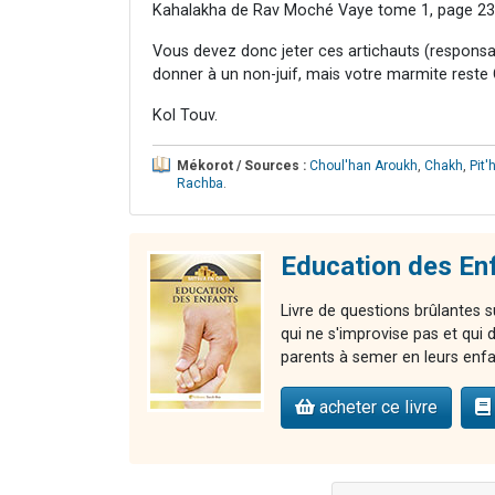
Kahalakha de Rav Moché Vaye tome 1, page 23
Vous devez donc jeter ces artichauts (responsa
donner à un non-juif, mais votre marmite reste
Kol Touv.
Mékorot / Sources :
Choul'han Aroukh
,
Chakh
,
Pit
Rachba
.
Education des Enf
Livre de questions brûlantes s
qui ne s'improvise pas et qui 
parents à semer en leurs enfan
acheter ce livre