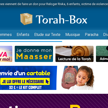
es viennent de faire un don pour Reloger Rivka, 6 enfants, victime de violences
es viennent de faire un don pour 1 Journée de Vacances Pour les Enfants
 viennent de demander une bénédiction
viennent de nous rejoindre sur WhatsApp
49 places pour étudier en groupe sur Zoom
emmes
Enfants
Etude sur Texte
Musique
Paracha
Di
nes viennent de faire un don pour Diane, 80 ans, dans un appartement insalu
 donner son Maasser
viennent de nous rejoindre sur WhatsApp
viennent de nous rejoindre sur WhatsApp
es viennent de faire un don pour 5 jours de vacances aux Orphelins
de donner son Maasser
viennent de nous rejoindre sur WhatsApp
 viennent de demander une bénédiction
lles musiques dans Torah-Box Music
nnes viennent de faire un don pour Sauvez la jambe de Yohan