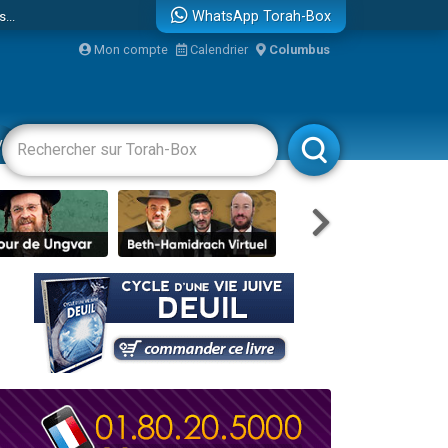
...
WhatsApp Torah-Box
Mon compte
Calendrier
Columbus
vertissements
Livres
Rabbanim
bre