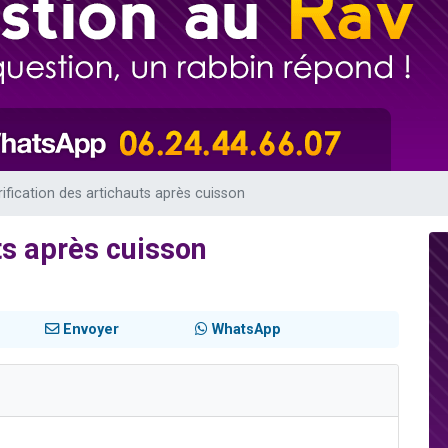
49 places pour étudier en groupe sur Zoom
viennent de nous rejoindre sur WhatsApp
viennent de nous rejoindre sur WhatsApp
les musiques dans Torah-Box Music
viennent de nous rejoindre sur WhatsApp
rification des artichauts après cuisson
ts après cuisson
Envoyer
WhatsApp