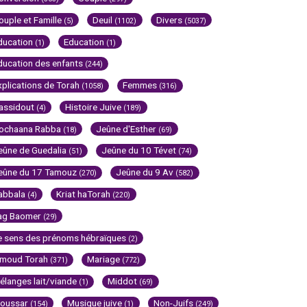
ouple et Famille
Deuil
Divers
(5)
(1102)
(5037)
ducation
Education
(1)
(1)
ducation des enfants
(244)
xplications de Torah
Femmes
(1058)
(316)
assidout
Histoire Juive
(4)
(189)
ochaana Rabba
Jeûne d'Esther
(18)
(69)
eûne de Guedalia
Jeûne du 10 Tévet
(51)
(74)
eûne du 17 Tamouz
Jeûne du 9 Av
(270)
(582)
abbala
Kriat haTorah
(4)
(220)
ag Baomer
(29)
e sens des prénoms hébraïques
(2)
imoud Torah
Mariage
(371)
(772)
élanges lait/viande
Middot
(1)
(69)
oussar
Musique juive
Non-Juifs
(154)
(1)
(249)