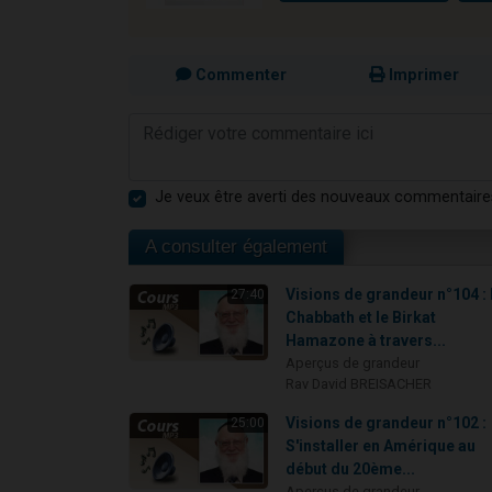
Commenter
Imprimer
Je veux être averti des nouveaux commentaire
A consulter également
Visions de grandeur n°104 :
27:40
Chabbath et le Birkat
Hamazone à travers...
Aperçus de grandeur
Rav David BREISACHER
Visions de grandeur n°102 :
25:00
S'installer en Amérique au
début du 20ème...
Aperçus de grandeur