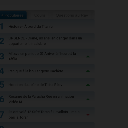
+ Populaires
Cours
Questions au Rav
1
Histoire - À bord du Titanic
2
URGENCE - Diane, 80 ans, en danger dans un
appartement insalubre
3
Mitsva en panique 😨 Arriver à l'heure à la
Téfila
4
Panique à la boulangerie Cachère
5
Horaires du Jeûne de Ticha Béav
6
Résumé de la Paracha Réé en animation
Vidéo IA
7
Ils ont volé 12 Sifré Torah à Levallois… mais
pas la Torah