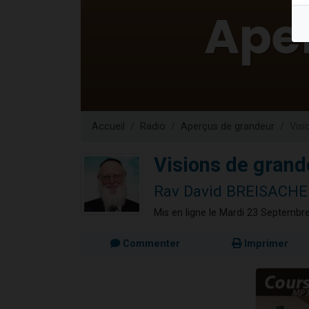
Il reste 
12 nouve
3 personnes 
2 personnes 
2 personnes 
Accueil
Radio
Aperçus de grandeur
Visi
Visions de grand
Rav David BREISACH
Mis en ligne le Mardi 23 Septembr
Commenter
Imprimer