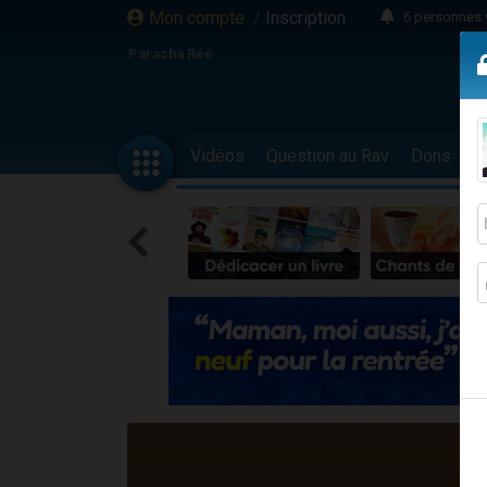
Mon compte
/
Inscription
6 personnes 
4 personn
Paracha Réé
2 personn
17 personnes
4 personnes 
Vidéos
Question au Rav
Dons
F
Il reste 
23 person
Eva vient de
4 personnes 
3 personnes 
3 personn
Odaya vient 
13 personnes
2 personnes 
30 perso