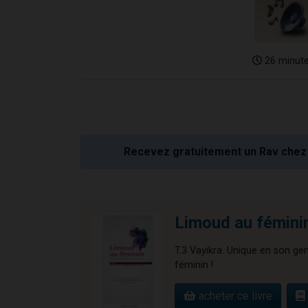
26 minut
Recevez gratuitement un Rav chez 
Limoud au féminin
T.3 Vayikra. Unique en son ge
féminin !
acheter ce livre