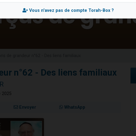
49 places pour étudier en groupe sur Zoom
Vous n'avez pas de compte Torah-Box ?
lles musiques dans Torah-Box Music
viennent de nous rejoindre sur WhatsApp
viennent de nous rejoindre sur WhatsApp
viennent de nous rejoindre sur WhatsApp
ons de grandeur n°62 - Des liens familiaux
eur n°62 - Des liens familiaux
ER
e 2025
Envoyer
WhatsApp