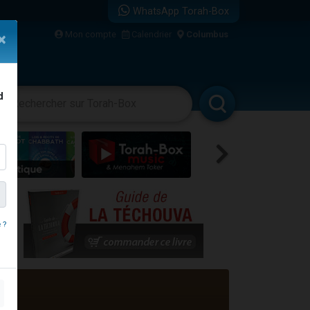
WhatsApp Torah-Box
Mon compte
Calendrier
Columbus
×
d
vertissements
Livres
Rabbanim
travers le temps
 ?