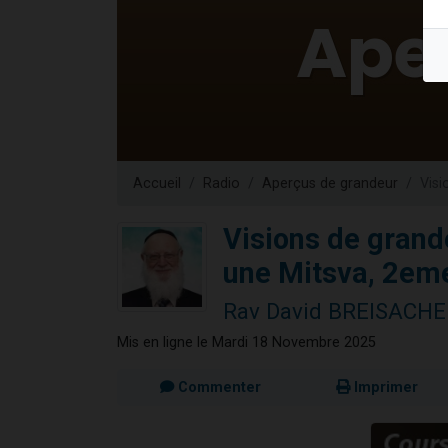
6 personn
2 personn
10 personnes
Il reste 
3 personn
Accueil
Radio
Aperçus de grandeur
Visi
Visions de grand
une Mitsva, 2em
Rav David BREISACH
Mis en ligne le Mardi 18 Novembre 2025
Commenter
Imprimer