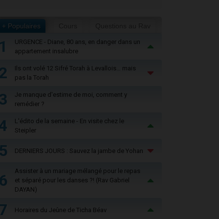
+ Populaires
Cours
Questions au Rav
1
URGENCE - Diane, 80 ans, en danger dans un
appartement insalubre
2
Ils ont volé 12 Sifré Torah à Levallois… mais
pas la Torah
3
Je manque d'estime de moi, comment y
remédier ?
4
L'édito de la semaine - En visite chez le
Steipler
5
DERNIERS JOURS : Sauvez la jambe de Yohan
Assister à un mariage mélangé pour le repas
6
et séparé pour les danses ?! (Rav Gabriel
DAYAN)
7
Horaires du Jeûne de Ticha Béav