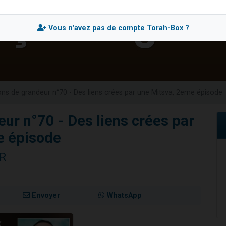
es viennent de faire un don pour 5 enfants déjà orphelins risquent de perdre
es viennent de faire un don pour Reloger Rivka, 6 enfants, victime de violences
Vous n'avez pas de compte Torah-Box ?
 viennent de demander une bénédiction
49 places pour étudier en groupe sur Zoom
es viennent de faire un don pour Diane, 80 ans, dans un appartement insalub
ons de grandeur n°70 - Des liens crées par une Mitsva, 2eme épisode
eur n°70 - Des liens crées par
e épisode
ER
Envoyer
WhatsApp