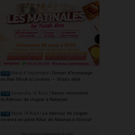
Mardi 8 Septembre |
Dinner d'hommage
J-33
au Rav Sitruk à Londres — 10 ans déjà
Dimanche 16 Août |
Venez rencontrer
J-10
le Admour de Ungvar à Natanya!
Mardi 18 Août |
Le Admour de Ungvar
J-12
recevra en plein Kikar de Natanya à Alonzo!
Voir tous les événements à venir