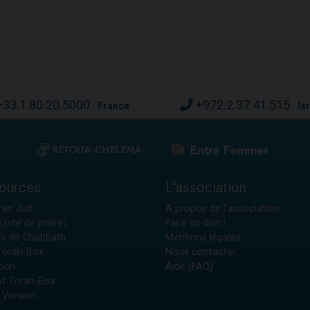
+33.1.80.20.5000
+972.2.37.41.515
France
Is
ources
L'association
ier Juif
A propos de l'association
(livre de prière)
Faire un don !
es de Chabbath
Mentions légales
 Torah-Box
Nous contacter
tion
Aide (FAQ)
t Torah-Box
 Version