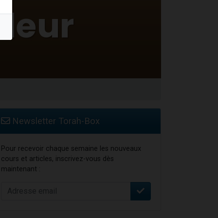
 leur maman
...
re
Newsletter Torah-Box
Pour recevoir chaque semaine les nouveaux
cours et articles, inscrivez-vous dès
maintenant :