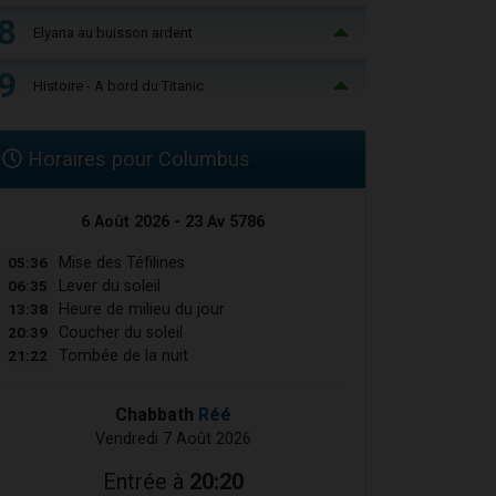
8
Elyana au buisson ardent
9
Histoire - A bord du Titanic
Horaires pour Columbus
6 Août 2026 - 23 Av 5786
05:36
Mise des Téfilines
06:35
Lever du soleil
13:38
Heure de milieu du jour
20:39
Coucher du soleil
21:22
Tombée de la nuit
Chabbath
Réé
Vendredi 7 Août 2026
Entrée à
20:20