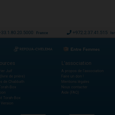
+33.1.80.20.5000
+972.2.37.41.515
France
Is
ources
L'association
ier Juif
A propos de l'association
(livre de prière)
Faire un don !
es de Chabbath
Mentions légales
 Torah-Box
Nous contacter
tion
Aide (FAQ)
t Torah-Box
 Version