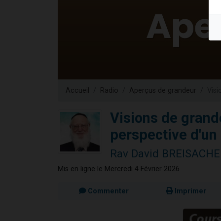
13 personnes
30 perso
Il reste 
12 nouve
29 personnes
Accueil
Radio
Aperçus de grandeur
Visi
Visions de grande
perspective d'un
Rav David BREISACH
Mis en ligne le Mercredi 4 Février 2026
Commenter
Imprimer