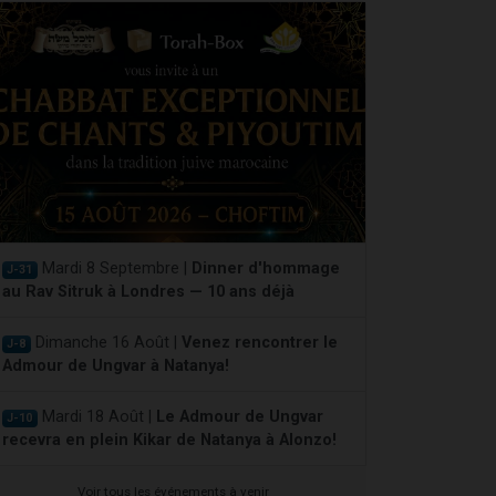
Mardi 8 Septembre |
Dinner d'hommage
J-31
au Rav Sitruk à Londres — 10 ans déjà
Dimanche 16 Août |
Venez rencontrer le
J-8
Admour de Ungvar à Natanya!
Mardi 18 Août |
Le Admour de Ungvar
J-10
recevra en plein Kikar de Natanya à Alonzo!
Voir tous les événements à venir