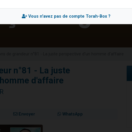
 viennent de demander une bénédiction
nnes viennent de faire un don pour Sauvez la jambe de Yohan
Vous n'avez pas de compte Torah-Box ?
49 places pour étudier en groupe sur Zoom
lles musiques dans Torah-Box Music
 viennent de demander une bénédiction
ons de grandeur n°81 - La juste perspective d'un homme d'affaire
ur n°81 - La juste
 homme d'affaire
ER
Envoyer
WhatsApp