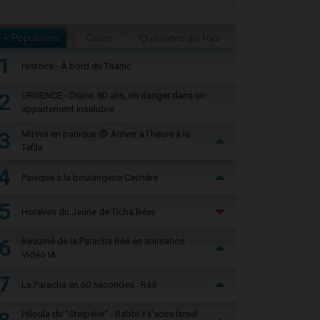
+ Populaires
Cours
Questions au Rav
1
Histoire - À bord du Titanic
2
URGENCE - Diane, 80 ans, en danger dans un
appartement insalubre
3
Mitsva en panique 😨 Arriver à l'heure à la
Téfila
4
Panique à la boulangerie Cachère
5
Horaires du Jeûne de Ticha Béav
6
Résumé de la Paracha Réé en animation
Vidéo IA
7
La Paracha en 60 secondes : Réé
Hiloula du "Steïpeler" : Rabbi Ya’acov Israël