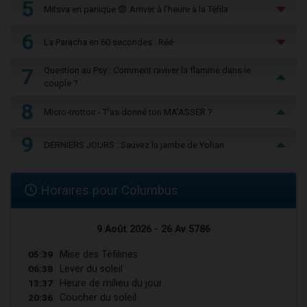
5
Mitsva en panique 😨 Arriver à l'heure à la Téfila
6
La Paracha en 60 secondes : Réé
7
Question au Psy : Comment raviver la flamme dans le
couple ?
8
Micro-trottoir - T'as donné ton MA’ASSER ?
9
DERNIERS JOURS : Sauvez la jambe de Yohan
Horaires pour Columbus
9 Août 2026 - 26 Av 5786
05:39
Mise des Téfilines
06:38
Lever du soleil
13:37
Heure de milieu du jour
20:36
Coucher du soleil