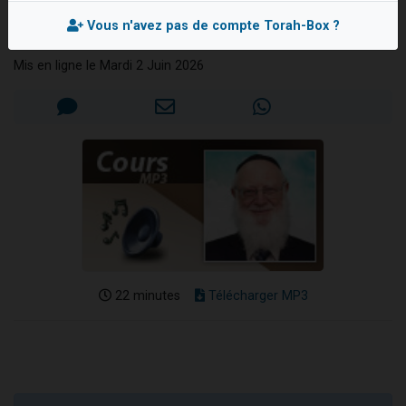
marquant
2 personnes viennent de faire un don pour 1 Journée de Vacances Pour les Enfants
Vous n'avez pas de compte Torah-Box ?
Rav David BREISACHER
17 personnes viennent de demander une bénédiction
Mis en ligne le Mardi 2 Juin 2026
4 personnes viennent de nous rejoindre sur WhatsApp
Il reste 49 places pour étudier en groupe sur Zoom
2 personnes viennent de nous rejoindre sur WhatsApp
22 minutes
Télécharger MP3