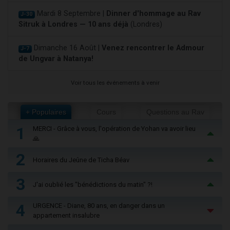
Mardi 8 Septembre |
Dinner d'hommage au Rav
J-30
Sitruk à Londres — 10 ans déjà
(Londres)
Dimanche 16 Août |
Venez rencontrer le Admour
J-7
de Ungvar à Natanya!
Voir tous les événements à venir
+ Populaires
Cours
Questions au Rav
1
MERCI - Grâce à vous, l'opération de Yohan va avoir lieu
🙏
2
Horaires du Jeûne de Ticha Béav
3
J'ai oublié les "bénédictions du matin" ?!
4
URGENCE - Diane, 80 ans, en danger dans un
appartement insalubre