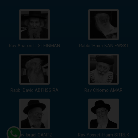
Rav Aharon L. STEINMAN
Rabbi 'Haïm KANIEWSKI
Rabbi David ABI'HSSIRA
Rav Chlomo AMAR
Rav Israël GANTZ
Rav Yossef-Haïm SITRUK