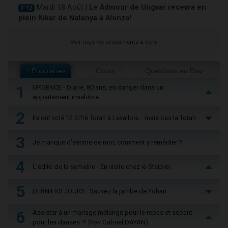
Mardi 18 Août |
Le Admour de Ungvar recevra en
J-12
plein Kikar de Natanya à Alonzo!
Voir tous les événements à venir
+ Populaires
Cours
Questions au Rav
1
URGENCE - Diane, 80 ans, en danger dans un
appartement insalubre
2
Ils ont volé 12 Sifré Torah à Levallois… mais pas la Torah
3
Je manque d'estime de moi, comment y remédier ?
4
L'édito de la semaine - En visite chez le Steipler
5
DERNIERS JOURS : Sauvez la jambe de Yohan
6
Assister à un mariage mélangé pour le repas et séparé
pour les danses ?! (Rav Gabriel DAYAN)