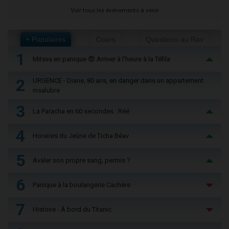
Voir tous les événements à venir
+ Populaires
Cours
Questions au Rav
1
Mitsva en panique 😨 Arriver à l'heure à la Téfila
2
URGENCE - Diane, 80 ans, en danger dans un appartement
insalubre
3
La Paracha en 60 secondes : Réé
4
Horaires du Jeûne de Ticha Béav
5
Avaler son propre sang, permis ?
6
Panique à la boulangerie Cachère
7
Histoire - À bord du Titanic