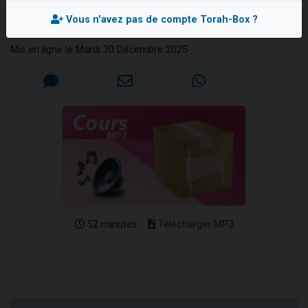
bénie !
4 personnes viennent de nous rejoindre sur WhatsApp
Vous n'avez pas de compte Torah-Box ?
Rabbanite Léa BENNAÏM
3 personnes viennent de nous rejoindre sur WhatsApp
Mis en ligne le Mardi 30 Décembre 2025
3 personnes viennent de faire un don pour 5 jours de vacances aux Orphelins
Odaya vient de donner son Maasser
2 personnes viennent de faire un don pour Tsédaka : pauvres d'Israel
52 minutes
Télécharger MP3