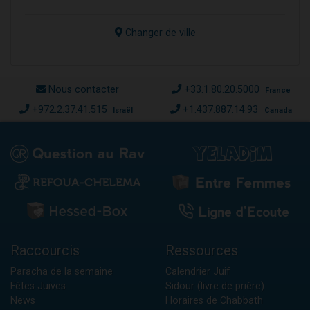
Changer de ville
Nous contacter
+33.1.80.20.5000
France
+972.2.37.41.515
+1.437.887.14.93
Israël
Canada
Raccourcis
Ressources
Paracha de la semaine
Calendrier Juif
Fêtes Juives
Sidour (livre de prière)
News
Horaires de Chabbath