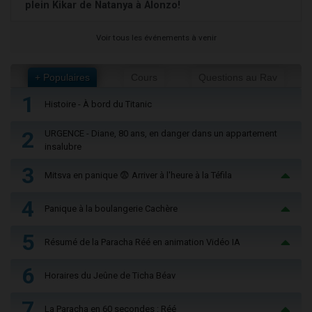
plein Kikar de Natanya à Alonzo!
Voir tous les événements à venir
+ Populaires
Cours
Questions au Rav
1
Histoire - À bord du Titanic
2
URGENCE - Diane, 80 ans, en danger dans un appartement
insalubre
3
Mitsva en panique 😨 Arriver à l'heure à la Téfila
4
Panique à la boulangerie Cachère
5
Résumé de la Paracha Réé en animation Vidéo IA
6
Horaires du Jeûne de Ticha Béav
7
La Paracha en 60 secondes : Réé