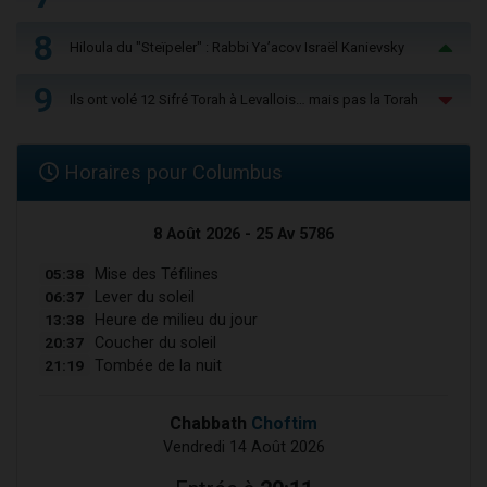
8
Hiloula du "Steïpeler" : Rabbi Ya’acov Israël Kanievsky
9
Ils ont volé 12 Sifré Torah à Levallois… mais pas la Torah
Horaires pour Columbus
8 Août 2026 - 25 Av 5786
05:38
Mise des Téfilines
06:37
Lever du soleil
13:38
Heure de milieu du jour
20:37
Coucher du soleil
21:19
Tombée de la nuit
Chabbath
Choftim
Vendredi 14 Août 2026