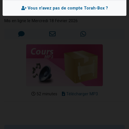
Adar, vive la joie !
13 personnes viennent de demander une bénédiction
Vous n'avez pas de compte Torah-Box ?
Rabbanite Léa BENNAÏM
30 personnes viennent de faire un don pour Sauvez la jambe de Yohan
Mis en ligne le Mercredi 18 Février 2026
Il reste 49 places pour étudier en groupe sur Zoom
12 nouvelles musiques dans Torah-Box Music
29 personnes viennent de demander une bénédiction
52 minutes
Télécharger MP3