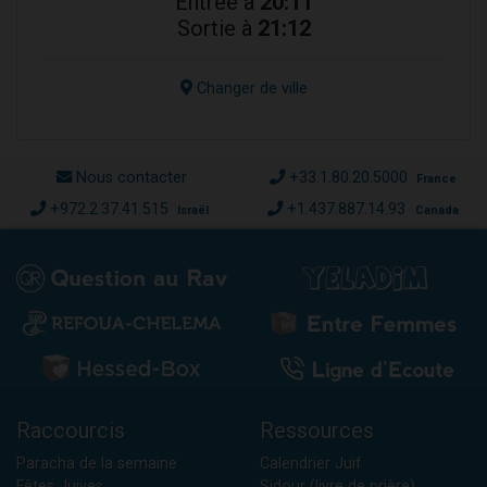
Entrée à
20:11
Sortie à
21:12
Changer de ville
Nous contacter
+33.1.80.20.5000
France
+972.2.37.41.515
+1.437.887.14.93
Israël
Canada
Raccourcis
Ressources
Paracha de la semaine
Calendrier Juif
Fêtes Juives
Sidour (livre de prière)