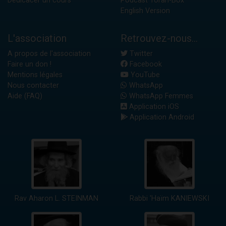
Dédicacer un cours
Podcast Torah-Box
English Version
L'association
Retrouvez-nous...
A propos de l'association
Twitter
Faire un don !
Facebook
Mentions légales
YouTube
Nous contacter
WhatsApp
Aide (FAQ)
WhatsApp Femmes
Application iOS
Application Android
Rav Aharon L. STEINMAN
Rabbi 'Haïm KANIEWSKI