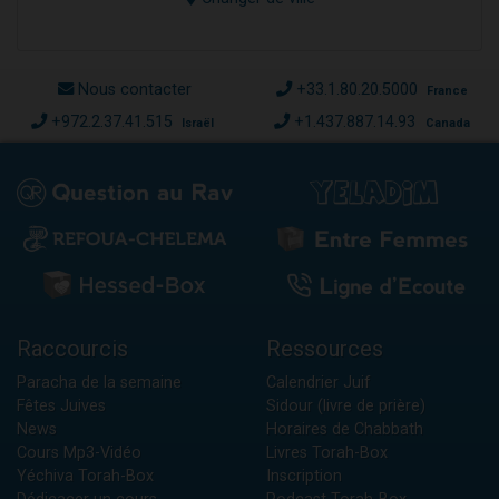
Nous contacter
+33.1.80.20.5000
France
+972.2.37.41.515
+1.437.887.14.93
Israël
Canada
Raccourcis
Ressources
Paracha de la semaine
Calendrier Juif
Fêtes Juives
Sidour (livre de prière)
News
Horaires de Chabbath
Cours Mp3-Vidéo
Livres Torah-Box
Yéchiva Torah-Box
Inscription