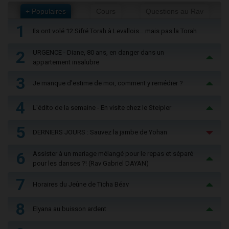
+ Populaires
Cours
Questions au Rav
1
Ils ont volé 12 Sifré Torah à Levallois… mais pas la Torah
2
URGENCE - Diane, 80 ans, en danger dans un
appartement insalubre
3
Je manque d'estime de moi, comment y remédier ?
4
L'édito de la semaine - En visite chez le Steipler
5
DERNIERS JOURS : Sauvez la jambe de Yohan
6
Assister à un mariage mélangé pour le repas et séparé
pour les danses ?! (Rav Gabriel DAYAN)
7
Horaires du Jeûne de Ticha Béav
8
Elyana au buisson ardent