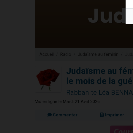
Nouvelle émis
61 personnes
Ariel vient 
Il reste 
Eva vient de
Accueil
Radio
Judaïsme au féminin
Juda
Judaïsme au fémi
le mois de la gué
Rabbanite Léa BENN
Mis en ligne le Mardi 21 Avril 2026
Commenter
Imprimer