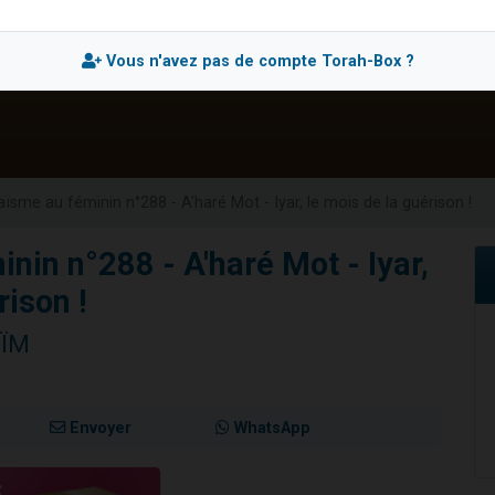
sion radio : Visions de grandeur n°104 : Le Chabbath et le Birkat Hamazone à 
 viennent de demander une bénédiction
Vous n'avez pas de compte Torah-Box ?
de donner son Maasser
49 places pour étudier en groupe sur Zoom
 donner son Maasser
ïsme au féminin n°288 - A'haré Mot - Iyar, le mois de la guérison !
nin n°288 - A'haré Mot - Iyar,
rison !
AÏM
Envoyer
WhatsApp