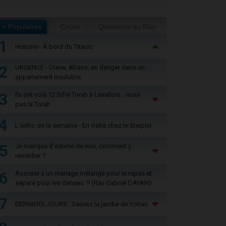
+ Populaires
Cours
Questions au Rav
1
Histoire - À bord du Titanic
2
URGENCE - Diane, 80 ans, en danger dans un
appartement insalubre
3
Ils ont volé 12 Sifré Torah à Levallois… mais
pas la Torah
4
L'édito de la semaine - En visite chez le Steipler
5
Je manque d'estime de moi, comment y
remédier ?
6
Assister à un mariage mélangé pour le repas et
séparé pour les danses ?! (Rav Gabriel DAYAN)
7
DERNIERS JOURS : Sauvez la jambe de Yohan