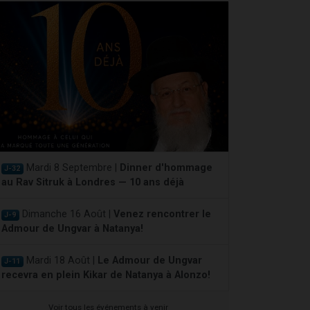
Mardi 8 Septembre |
Dinner d'hommage
J-32
au Rav Sitruk à Londres — 10 ans déjà
Dimanche 16 Août |
Venez rencontrer le
J-9
Admour de Ungvar à Natanya!
Mardi 18 Août |
Le Admour de Ungvar
J-11
recevra en plein Kikar de Natanya à Alonzo!
Voir tous les événements à venir