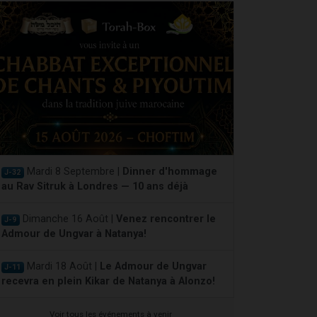
Mardi 8 Septembre |
Dinner d'hommage
J-32
au Rav Sitruk à Londres — 10 ans déjà
Dimanche 16 Août |
Venez rencontrer le
J-9
Admour de Ungvar à Natanya!
Mardi 18 Août |
Le Admour de Ungvar
J-11
recevra en plein Kikar de Natanya à Alonzo!
Voir tous les événements à venir