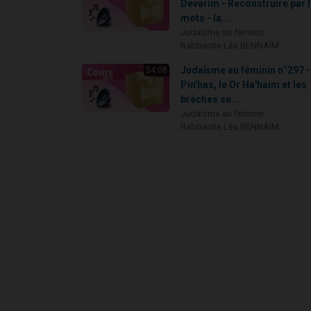
Devarim - Reconstruire par 
mots - la...
Judaïsme au féminin
Rabbanite Léa BENNAÏM
Judaïsme au féminin n°297 -
54:08
Pin'has, le Or Ha'haim et les
brèches se...
Judaïsme au féminin
Rabbanite Léa BENNAÏM