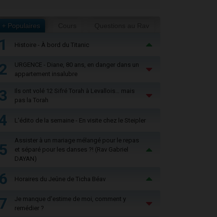
+ Populaires
Cours
Questions au Rav
1
Histoire - À bord du Titanic
2
URGENCE - Diane, 80 ans, en danger dans un
appartement insalubre
3
Ils ont volé 12 Sifré Torah à Levallois… mais
pas la Torah
4
L'édito de la semaine - En visite chez le Steipler
Assister à un mariage mélangé pour le repas
5
et séparé pour les danses ?! (Rav Gabriel
DAYAN)
6
Horaires du Jeûne de Ticha Béav
7
Je manque d'estime de moi, comment y
remédier ?