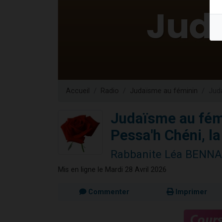
Il reste 
3 personnes 
2 personnes 
2 nouvel
6 personnes 
Accueil
Radio
Judaïsme au féminin
Juda
Judaïsme au fém
Pessa'h Chéni, la
Rabbanite Léa BENN
Mis en ligne le Mardi 28 Avril 2026
Commenter
Imprimer