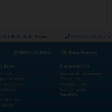
+33.1.80.20.5000
+972.2.37.41.515
France
Is
ources
L'association
ier Juif
A propos de l'association
(livre de prière)
Faire un don !
es de Chabbath
Mentions légales
 Torah-Box
Nous contacter
tion
Aide (FAQ)
t Torah-Box
 Version