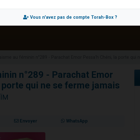
49 places pour étudier en groupe sur Zoom
viennent de nous rejoindre sur WhatsApp
Vous n'avez pas de compte Torah-Box ?
viennent de nous rejoindre sur WhatsApp
les musiques dans Torah-Box Music
viennent de nous rejoindre sur WhatsApp
ïsme au féminin n°289 - Parachat Emor Pessa'h Chéni, la porte qui 
inin n°289 - Parachat Emor
 porte qui ne se ferme jamais
AÏM
Envoyer
WhatsApp