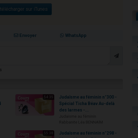
télécharger sur iTunes
Envoyer
WhatsApp
s
Judaïsme au féminin n°300 -
54:35
4
Spécial Ticha Béav Au-delà
des larmes -...
Judaïsme au féminin
Rabbanite Léa BENNAÏM
Judaïsme au féminin n°298 -
55:38