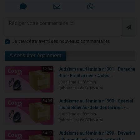
Je veux être averti des nouveaux commentaires
A consulter également
Judaïsme au féminin n°301 - Paracha
52:04
Réé - Eloul arrive - 4 clés...
Judaïsme au féminin
Rabbanite Léa BENNAÏM
Judaïsme au féminin n°300 - Spécial
54:35
Ticha Béav Au-delà des larmes -...
Judaïsme au féminin
Rabbanite Léa BENNAÏM
Judaïsme au féminin n°299 - Devarim
54:17
- Reconstruire par les mots - la...