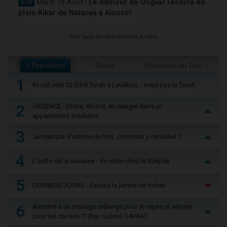
Mardi 18 Août |
Le Admour de Ungvar recevra en
J-12
plein Kikar de Natanya à Alonzo!
Voir tous les événements à venir
+ Populaires
Cours
Questions au Rav
1
Ils ont volé 12 Sifré Torah à Levallois… mais pas la Torah
2
URGENCE - Diane, 80 ans, en danger dans un
appartement insalubre
3
Je manque d'estime de moi, comment y remédier ?
4
L'édito de la semaine - En visite chez le Steipler
5
DERNIERS JOURS : Sauvez la jambe de Yohan
6
Assister à un mariage mélangé pour le repas et séparé
pour les danses ?! (Rav Gabriel DAYAN)