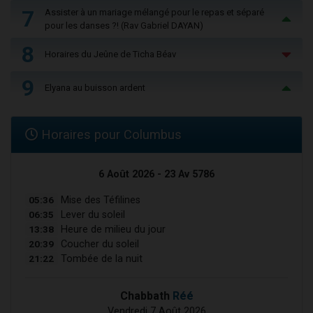
7
Assister à un mariage mélangé pour le repas et séparé
pour les danses ?! (Rav Gabriel DAYAN)
8
Horaires du Jeûne de Ticha Béav
9
Elyana au buisson ardent
Horaires pour Columbus
6 Août 2026 - 23 Av 5786
05:36
Mise des Téfilines
06:35
Lever du soleil
13:38
Heure de milieu du jour
20:39
Coucher du soleil
21:22
Tombée de la nuit
Chabbath
Réé
Vendredi 7 Août 2026