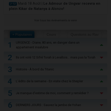
Mardi 18 Août |
Le Admour de Ungvar recevra en
J-12
plein Kikar de Natanya à Alonzo!
Voir tous les événements à venir
+ Populaires
Cours
Questions au Rav
1
URGENCE - Diane, 80 ans, en danger dans un
appartement insalubre
2
Ils ont volé 12 Sifré Torah à Levallois… mais pas la Torah
3
Histoire - À bord du Titanic
4
L'édito de la semaine - En visite chez le Steipler
5
Je manque d'estime de moi, comment y remédier ?
6
DERNIERS JOURS : Sauvez la jambe de Yohan