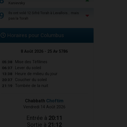
8
Kanievsky
9
Ils ont volé 12 Sifré Torah à Levallois… mais
pas la Torah
Horaires pour Columbus
8 Août 2026 - 25 Av 5786
05:38
Mise des Téfilines
06:37
Lever du soleil
13:38
Heure de milieu du jour
20:37
Coucher du soleil
21:19
Tombée de la nuit
Chabbath
Choftim
Vendredi 14 Août 2026
Entrée à
20:11
Sortie à
21:12