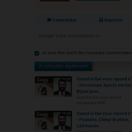
Commenter
Imprimer
Je veux être averti des nouveaux commentaire
A consulter également
Quand le Rav vous répond n
52:09
- Horoscope, Sports extrêm
Bijoux pour...
Quand le Rav vous répond
Rav Netanel ARFI
Quand le Rav vous répond n
50:49
- Poubelle, Chéva' Brakhot,
Lait/viande...
Quand le Rav vous répond