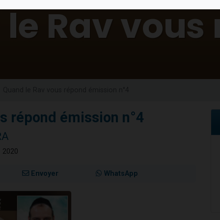
 viennent de demander une bénédiction
nnes viennent de faire un don pour Sauvez la jambe de Yohan
49 places pour étudier en groupe sur Zoom
lles musiques dans Torah-Box Music
 viennent de demander une bénédiction
Quand le Rav vous répond émission n°4
s répond émission n°4
RA
e 2020
Envoyer
WhatsApp