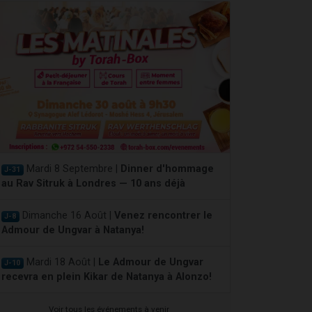
Mardi 8 Septembre |
Dinner d'hommage
J-31
au Rav Sitruk à Londres — 10 ans déjà
Dimanche 16 Août |
Venez rencontrer le
J-8
Admour de Ungvar à Natanya!
Mardi 18 Août |
Le Admour de Ungvar
J-10
recevra en plein Kikar de Natanya à Alonzo!
Voir tous les événements à venir