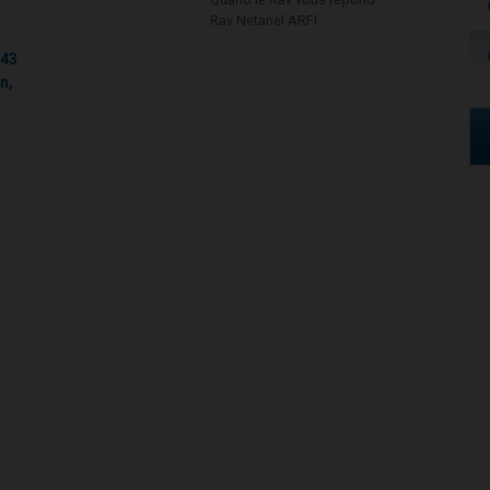
Rav Netanel ARFI
°43
n,