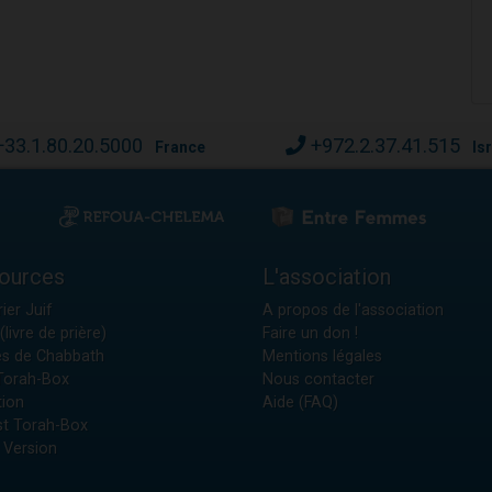
+33.1.80.20.5000
+972.2.37.41.515
France
Is
ources
L'association
ier Juif
A propos de l'association
(livre de prière)
Faire un don !
es de Chabbath
Mentions légales
 Torah-Box
Nous contacter
tion
Aide (FAQ)
t Torah-Box
 Version