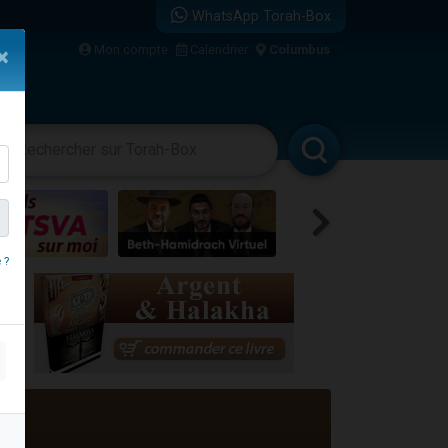
WhatsApp Torah-Box
bre
Mon compte
Calendrier
Columbus
×
...
vertissements
Livres
Rabbanim
 ?