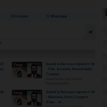
Envoyer
WhatsApp
s
°47
Quand le Rav vous répond n°46
53:39
es,
- 9 Av : Enceinte, Nouvel habit,
Travaux...
Quand le Rav vous répond
Rav Netanel ARFI
°45
Quand le Rav vous répond n°44
51:18
- Mézouza, Kotel, Coupure
d'eau... et...
Quand le Rav vous répond