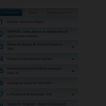
+ Populaires
Cours
Questions au Rav
1
Histoire - À bord du Titanic
2
URGENCE - Diane, 80 ans, en danger dans un
appartement insalubre
3
Mitsva en panique 😨 Arriver à l'heure à la
Téfila
4
Panique à la boulangerie Cachère
5
Résumé de la Paracha Réé en animation
Vidéo IA
6
Horaires du Jeûne de Ticha Béav
7
La Paracha en 60 secondes : Réé
Hiloula du "Steïpeler" : Rabbi Ya’acov Israël