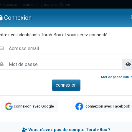
49 places pour étudier en groupe sur Zoom
nes viennent de faire un don pour Diane, 80 ans, dans un appartement insalu
Connexion
viennent de nous rejoindre sur WhatsApp
viennent de nous rejoindre sur WhatsApp
ntrez vos identifiants Torah-Box et vous serez connecté !
es viennent de faire un don pour Reloger Rivka, 6 enfants, victime de violences
emmes
Enfants
Etude sur Texte
Musique
Paracha
Di
es viennent de faire un don pour 1 Journée de Vacances Pour les Enfants
 viennent de demander une bénédiction
viennent de nous rejoindre sur WhatsApp
49 places pour étudier en groupe sur Zoom
Mot de passe oublié
 donner son Maasser
viennent de nous rejoindre sur WhatsApp
viennent de nous rejoindre sur WhatsApp
connexion avec Google
connexion avec Facebook
de donner son Maasser
es viennent de faire un don pour 5 jours de vacances aux Orphelins
viennent de nous rejoindre sur WhatsApp
Vous n'avez pas de compte Torah-Box ?