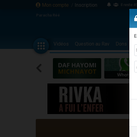
Mon compte
/
Inscription
Il reste 
16 person
Paracha Réé
2 personnes 
6 personnes 
E
4 personn
Vidéos
Question au Rav
Dons
F
2 personn
17 personnes
4 personnes 
Il reste 
Eva vient de
4 personnes 
3 personnes 
Odaya vient 
3 personn
2 personnes 