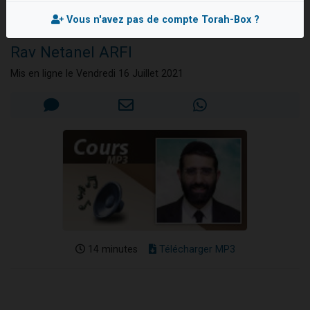
Post-9 Av, Visite au
3 personnes viennent de nous rejoindre sur WhatsApp
Kotel...
Vous n'avez pas de compte Torah-Box ?
3 personnes viennent de faire un don pour 5 jours de vacances aux Orphelins
Rav Netanel ARFI
Odaya vient de donner son Maasser
Mis en ligne le Vendredi 16 Juillet 2021
13 personnes viennent de demander une bénédiction
3 personnes viennent de nous rejoindre sur WhatsApp
14 minutes
Télécharger MP3