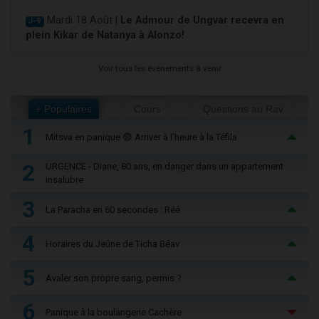
Mardi 18 Août |
Le Admour de Ungvar recevra en
J-9
plein Kikar de Natanya à Alonzo!
Voir tous les événements à venir
+ Populaires
Cours
Questions au Rav
1
Mitsva en panique 😨 Arriver à l'heure à la Téfila
2
URGENCE - Diane, 80 ans, en danger dans un appartement
insalubre
3
La Paracha en 60 secondes : Réé
4
Horaires du Jeûne de Ticha Béav
5
Avaler son propre sang, permis ?
6
Panique à la boulangerie Cachère