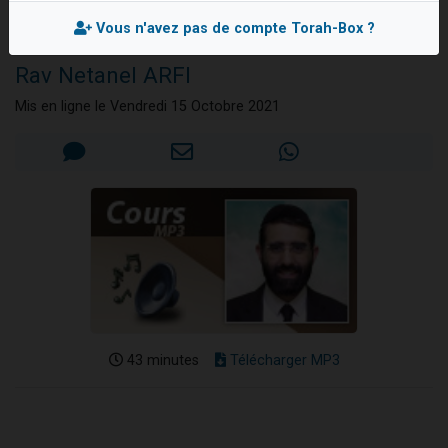
Poupée & idolâtrie,
2 personnes viennent de nous rejoindre sur WhatsApp
Shnitzel...
Vous n'avez pas de compte Torah-Box ?
2 nouvelles musiques dans Torah-Box Music
Rav Netanel ARFI
3 personnes viennent de nous rejoindre sur WhatsApp
Mis en ligne le Vendredi 15 Octobre 2021
8 personnes viennent de faire un don pour Tsédaka : pauvres d'Israel
2 personnes viennent de faire un don pour 1 Journée de Vacances Pour les Enfants
43 minutes
Télécharger MP3