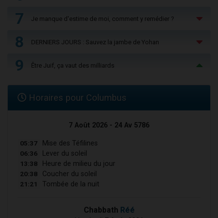
7
Je manque d'estime de moi, comment y remédier ?
8
DERNIERS JOURS : Sauvez la jambe de Yohan
9
Être Juif, ça vaut des milliards
Horaires pour Columbus
7 Août 2026 - 24 Av 5786
05:37
Mise des Téfilines
06:36
Lever du soleil
13:38
Heure de milieu du jour
20:38
Coucher du soleil
21:21
Tombée de la nuit
Chabbath
Réé