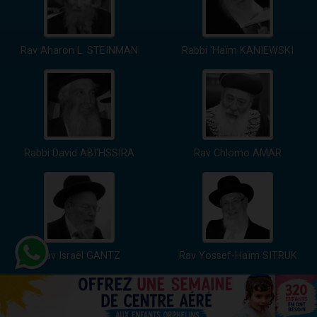
Rav Aharon L. STEINMAN
Rabbi 'Haïm KANIEWSKI
Rabbi David ABI'HSSIRA
Rav Chlomo AMAR
Rav Israël GANTZ
Rav Yossef-Haïm SITRUK