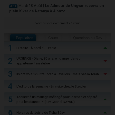
Mardi 18 Août |
Le Admour de Ungvar recevra en
J-11
plein Kikar de Natanya à Alonzo!
Voir tous les événements à venir
+ Populaires
Cours
Questions au Rav
1
Histoire - À bord du Titanic
2
URGENCE - Diane, 80 ans, en danger dans un
appartement insalubre
3
Ils ont volé 12 Sifré Torah à Levallois… mais pas la Torah
4
L'édito de la semaine - En visite chez le Steipler
5
Assister à un mariage mélangé pour le repas et séparé
pour les danses ?! (Rav Gabriel DAYAN)
6
Horaires du Jeûne de Ticha Béav