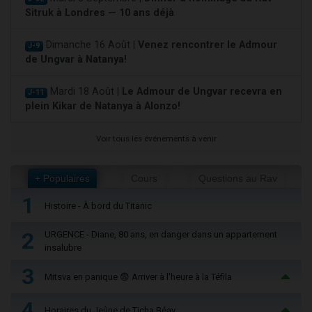
Sitruk à Londres — 10 ans déjà
Dimanche 16 Août |
Venez rencontrer le Admour
J-9
de Ungvar à Natanya!
Mardi 18 Août |
Le Admour de Ungvar recevra en
J-11
plein Kikar de Natanya à Alonzo!
Voir tous les événements à venir
+ Populaires
Cours
Questions au Rav
1
Histoire - À bord du Titanic
2
URGENCE - Diane, 80 ans, en danger dans un appartement
insalubre
3
Mitsva en panique 😨 Arriver à l'heure à la Téfila
4
Horaires du Jeûne de Ticha Béav