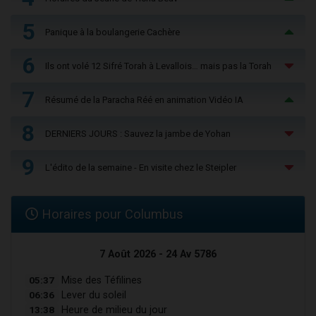
5
Panique à la boulangerie Cachère
6
Ils ont volé 12 Sifré Torah à Levallois… mais pas la Torah
7
Résumé de la Paracha Réé en animation Vidéo IA
8
DERNIERS JOURS : Sauvez la jambe de Yohan
9
L'édito de la semaine - En visite chez le Steipler
Horaires pour Columbus
7 Août 2026 - 24 Av 5786
05:37
Mise des Téfilines
06:36
Lever du soleil
13:38
Heure de milieu du jour