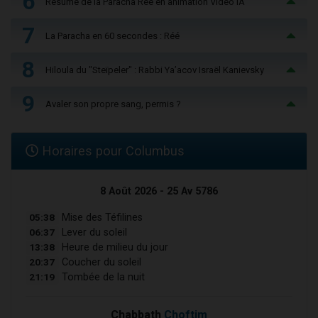
6
Résumé de la Paracha Réé en animation Vidéo IA
7
La Paracha en 60 secondes : Réé
8
Hiloula du "Steïpeler" : Rabbi Ya’acov Israël Kanievsky
9
Avaler son propre sang, permis ?
Horaires pour Columbus
8 Août 2026 - 25 Av 5786
05:38
Mise des Téfilines
06:37
Lever du soleil
13:38
Heure de milieu du jour
20:37
Coucher du soleil
21:19
Tombée de la nuit
Chabbath
Choftim