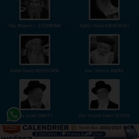
Rav Aharon L. STEINMAN
Rabbi 'Haïm KANIEWSKI
Rabbi David ABI'HSSIRA
Rav Chlomo AMAR
Rav Israël GANTZ
Rav Yossef-Haïm SITRUK