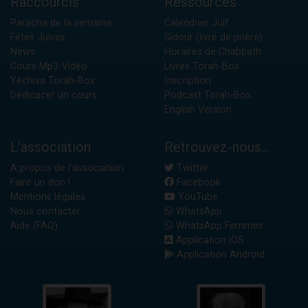
Raccourcis
Ressources
Paracha de la semaine
Calendrier Juif
Fêtes Juives
Sidour (livre de prière)
News
Horaires de Chabbath
Cours Mp3-Vidéo
Livres Torah-Box
Yéchiva Torah-Box
Inscription
Dédicacer un cours
Podcast Torah-Box
English Version
L'association
Retrouvez-nous...
A propos de l'association
Twitter
Faire un don !
Facebook
Mentions légales
YouTube
Nous contacter
WhatsApp
Aide (FAQ)
WhatsApp Femmes
Application iOS
Application Android