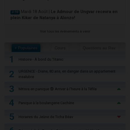
Mardi 18 Août |
Le Admour de Ungvar recevra en
J-10
plein Kikar de Natanya à Alonzo!
Voir tous les événements à venir
+ Populaires
Cours
Questions au Rav
1
Histoire - À bord du Titanic
2
URGENCE - Diane, 80 ans, en danger dans un appartement
insalubre
3
Mitsva en panique 😨 Arriver à l'heure à la Téfila
4
Panique à la boulangerie Cachère
5
Horaires du Jeûne de Ticha Béav