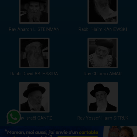
Rav Aharon L. STEINMAN
Rabbi 'Haïm KANIEWSKI
Rabbi David ABI'HSSIRA
Rav Chlomo AMAR
Rav Israël GANTZ
Rav Yossef-Haïm SITRUK