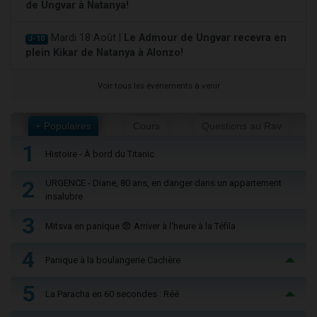
de Ungvar à Natanya!
Mardi 18 Août |
Le Admour de Ungvar recevra en
J-10
plein Kikar de Natanya à Alonzo!
Voir tous les événements à venir
+ Populaires
Cours
Questions au Rav
1
Histoire - À bord du Titanic
2
URGENCE - Diane, 80 ans, en danger dans un appartement
insalubre
3
Mitsva en panique 😨 Arriver à l'heure à la Téfila
4
Panique à la boulangerie Cachère
5
La Paracha en 60 secondes : Réé