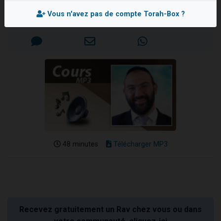
Rav Avraham BISMUTH
3 personnes viennent de nous rejoindre sur WhatsApp
Vous n'avez pas de compte Torah-Box ?
Mis en ligne le Mercredi 7 Septembre 2022
3 personnes viennent de faire un don pour 5 jours de vacances aux Orphelins
Odaya vient de donner son Maasser
13 personnes viennent de demander une bénédiction
3 personnes viennent de nous rejoindre sur WhatsApp
48 minutes
Télécharger MP3
Recevez gratuitement un Rav chez vous ou dans