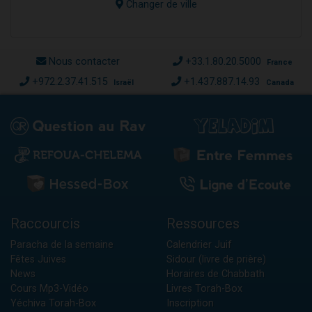
Changer de ville
Nous contacter
+33.1.80.20.5000
France
+972.2.37.41.515
+1.437.887.14.93
Israël
Canada
Raccourcis
Ressources
Paracha de la semaine
Calendrier Juif
Fêtes Juives
Sidour (livre de prière)
News
Horaires de Chabbath
Cours Mp3-Vidéo
Livres Torah-Box
Yéchiva Torah-Box
Inscription