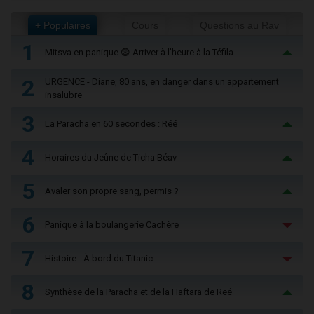
+ Populaires
Cours
Questions au Rav
1
Mitsva en panique 😨 Arriver à l'heure à la Téfila
2
URGENCE - Diane, 80 ans, en danger dans un appartement
insalubre
3
La Paracha en 60 secondes : Réé
4
Horaires du Jeûne de Ticha Béav
5
Avaler son propre sang, permis ?
6
Panique à la boulangerie Cachère
7
Histoire - À bord du Titanic
8
Synthèse de la Paracha et de la Haftara de Reé