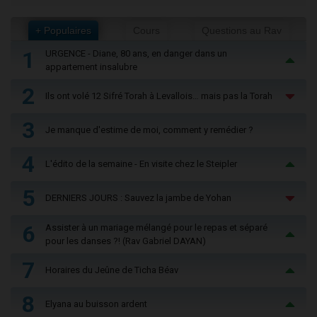
+ Populaires
Cours
Questions au Rav
1
URGENCE - Diane, 80 ans, en danger dans un
appartement insalubre
2
Ils ont volé 12 Sifré Torah à Levallois… mais pas la Torah
3
Je manque d'estime de moi, comment y remédier ?
4
L'édito de la semaine - En visite chez le Steipler
5
DERNIERS JOURS : Sauvez la jambe de Yohan
6
Assister à un mariage mélangé pour le repas et séparé
pour les danses ?! (Rav Gabriel DAYAN)
7
Horaires du Jeûne de Ticha Béav
8
Elyana au buisson ardent