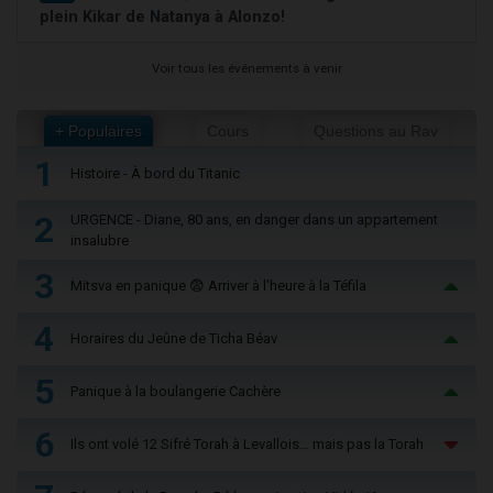
plein Kikar de Natanya à Alonzo!
Voir tous les événements à venir
+ Populaires
Cours
Questions au Rav
1
Histoire - À bord du Titanic
2
URGENCE - Diane, 80 ans, en danger dans un appartement
insalubre
3
Mitsva en panique 😨 Arriver à l'heure à la Téfila
4
Horaires du Jeûne de Ticha Béav
5
Panique à la boulangerie Cachère
6
Ils ont volé 12 Sifré Torah à Levallois… mais pas la Torah