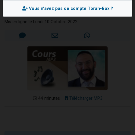
Souccot
Il reste 49 places pour étudier en groupe sur Zoom
Vous n'avez pas de compte Torah-Box ?
Rav Avraham BISMUTH
12 nouvelles musiques dans Torah-Box Music
Mis en ligne le Lundi 10 Octobre 2022
3 personnes viennent de nous rejoindre sur WhatsApp
2 personnes viennent de nous rejoindre sur WhatsApp
2 personnes viennent de nous rejoindre sur WhatsApp
44 minutes
Télécharger MP3