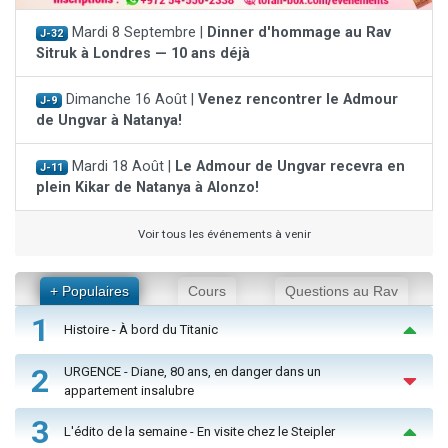
Mardi 8 Septembre |
Dinner d'hommage au Rav
J-32
Sitruk à Londres — 10 ans déjà
Dimanche 16 Août |
Venez rencontrer le Admour
J-9
de Ungvar à Natanya!
Mardi 18 Août |
Le Admour de Ungvar recevra en
J-11
plein Kikar de Natanya à Alonzo!
Voir tous les événements à venir
+ Populaires
Cours
Questions au Rav
1
Histoire - À bord du Titanic
2
URGENCE - Diane, 80 ans, en danger dans un
appartement insalubre
3
L'édito de la semaine - En visite chez le Steipler