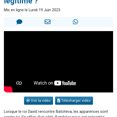
légitime ?
Nouvelle émission radio : Visions de grandeur n°104 : Le Chabbath et le Birkat Hamazone à travers le temps
Mis en ligne le Lundi 19 Juin 2023
61 personnes viennent de demander une bénédiction
Ariel vient de donner son Maasser
Il reste 49 places pour étudier en groupe sur Zoom
Eva vient de donner son Maasser
Voir la vidéo
Télécharger vidéo
Lorsque le roi David rencontre Batchéva, les apparences sont