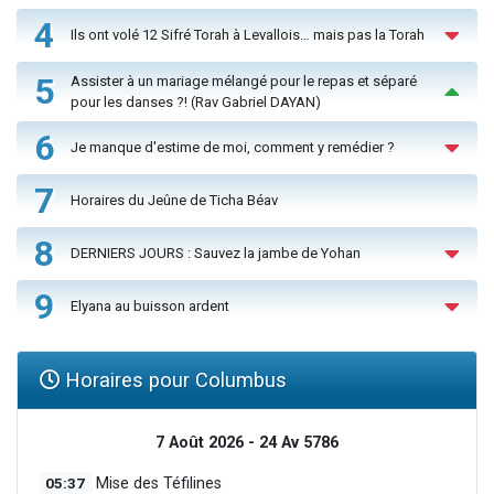
4
Ils ont volé 12 Sifré Torah à Levallois… mais pas la Torah
5
Assister à un mariage mélangé pour le repas et séparé
pour les danses ?! (Rav Gabriel DAYAN)
6
Je manque d'estime de moi, comment y remédier ?
7
Horaires du Jeûne de Ticha Béav
8
DERNIERS JOURS : Sauvez la jambe de Yohan
9
Elyana au buisson ardent
Horaires pour Columbus
7 Août 2026 - 24 Av 5786
05:37
Mise des Téfilines