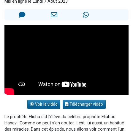
Mis en ligne le Lundi 7 Août 2023
Il reste 49 places pour étudier en groupe sur Zoom
3 personnes viennent de nous rejoindre sur WhatsApp
2 personnes viennent de nous rejoindre sur WhatsApp
2 nouvelles musiques dans Torah-Box Music
6 personnes viennent de nous rejoindre sur WhatsApp
Voir la vidéo
Télécharger vidéo
Le prophète Elicha est l'élève du célèbre prophète Eliahou
Hanavi. Comme on peut s'en douter, il est, lui aussi, un habitué
des miracles. Dans cet épisode, nous allons voir comment l'un