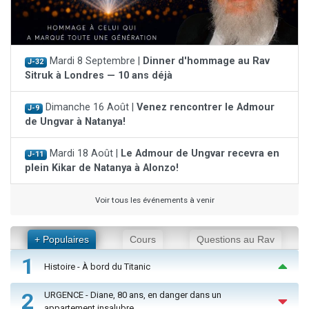
Mardi 8 Septembre |
Dinner d'hommage au Rav
J-32
Sitruk à Londres — 10 ans déjà
Dimanche 16 Août |
Venez rencontrer le Admour
J-9
de Ungvar à Natanya!
Mardi 18 Août |
Le Admour de Ungvar recevra en
J-11
plein Kikar de Natanya à Alonzo!
Voir tous les événements à venir
+ Populaires
Cours
Questions au Rav
1
Histoire - À bord du Titanic
2
URGENCE - Diane, 80 ans, en danger dans un
appartement insalubre