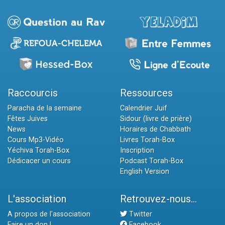
Raccourcis
Ressources
Paracha de la semaine
Calendrier Juif
Fêtes Juives
Sidour (livre de prière)
News
Horaires de Chabbath
Cours Mp3-Vidéo
Livres Torah-Box
Yéchiva Torah-Box
Inscription
Dédicacer un cours
Podcast Torah-Box
English Version
L'association
Retrouvez-nous...
A propos de l'association
Twitter
Faire un don !
Facebook