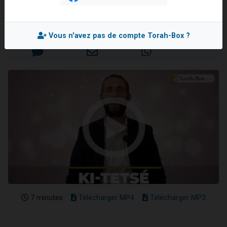
17 personnes viennent de demander une bénédiction
Rav Chlomo VALENSI
4 personnes viennent de nous rejoindre sur WhatsApp
Mis en ligne le Vendredi 9 Septembre 2022
Vous n'avez pas de compte Torah-Box ?
Il reste 49 places pour étudier en groupe sur Zoom
Eva vient de donner son Maasser
Eli vient de donner son Maasser
7 minutes
Télécharger MP4
Télécharger MP3