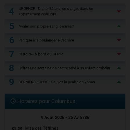
4
URGENCE - Diane, 80 ans, en danger dans un
appartement insalubre
5
Avaler son propre sang, permis ?
6
Panique à la boulangerie Cachère
7
Histoire - À bord du Titanic
8
Offrez une semaine de centre aéré à un enfant orphelin
9
DERNIERS JOURS : Sauvez la jambe de Yohan
Horaires pour Columbus
9 Août 2026 - 26 Av 5786
05:39
Mise des Téfilines