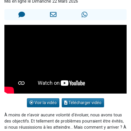
Mis en ligne le Dimanche 22 Mars 2026
4 personnes viennent de nous rejoindre sur WhatsApp
3 personnes viennent de nous rejoindre sur WhatsApp
Odaya vient de donner son Maasser
3 personnes viennent de faire un don pour 5 jours de vacances aux Orphelins
3 personnes viennent de faire un don pour Diane, 80 ans, dans un appartement insalubre
Voir la vidéo
Télécharger vidéo
À moins de n'avoir aucune volonté d'évoluer, nous avons tous
des objectifs. Et tellement de problèmes pourraient être évités,
si nous réussissions à les atteindre... Mais comment y arriver ? À