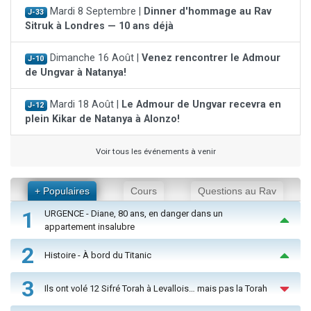
Mardi 8 Septembre |
Dinner d'hommage au Rav
J-33
Sitruk à Londres — 10 ans déjà
Dimanche 16 Août |
Venez rencontrer le Admour
J-10
de Ungvar à Natanya!
Mardi 18 Août |
Le Admour de Ungvar recevra en
J-12
plein Kikar de Natanya à Alonzo!
Voir tous les événements à venir
+ Populaires
Cours
Questions au Rav
1
URGENCE - Diane, 80 ans, en danger dans un
appartement insalubre
2
Histoire - À bord du Titanic
3
Ils ont volé 12 Sifré Torah à Levallois… mais pas la Torah