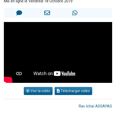
Mis en ligne le Vendredi 18 Octobre 2019
2 personnes viennent de nous rejoindre sur WhatsApp
13 personnes viennent de demander une bénédiction
Il reste 49 places pour étudier en groupe sur Zoom
12 nouvelles musiques dans Torah-Box Music
30 personnes viennent de faire un don pour Sauvez la jambe de Yohan
Voir la vidéo
Télécharger vidéo
Rav Ichaï ASSAYAG