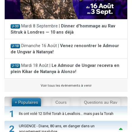
Mardi 8 Septembre |
Dinner d'hommage au Rav
J-33
Sitruk à Londres — 10 ans déjà
Dimanche 16 Août |
Venez rencontrer le Admour
J-10
de Ungvar à Natanya!
Mardi 18 Août |
Le Admour de Ungvar recevra en
J-12
plein Kikar de Natanya à Alonzo!
Voir tous les événements à venir
+ Populaires
Cours
Questions au Rav
1
Ils ont volé 12 Sifré Torah à Levallois… mais pas la Torah
2
URGENCE - Diane, 80 ans, en danger dans un
appartement insalubre