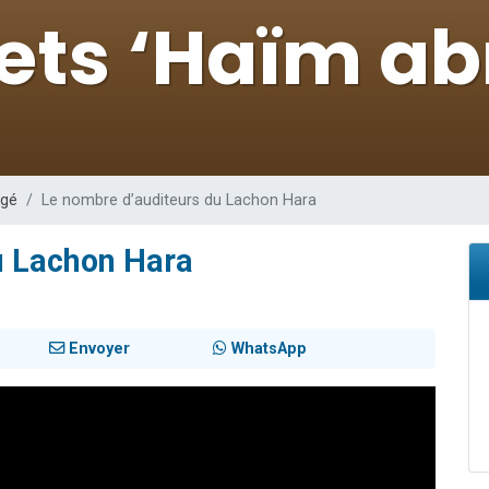
 viennent de demander une bénédiction
49 places pour étudier en groupe sur Zoom
nes viennent de faire un don pour Diane, 80 ans, dans un appartement insalu
viennent de nous rejoindre sur WhatsApp
viennent de nous rejoindre sur WhatsApp
égé
Le nombre d’auditeurs du Lachon Hara
u Lachon Hara
Envoyer
WhatsApp