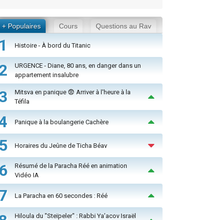
+ Populaires
Cours
Questions au Rav
1
Histoire - À bord du Titanic
2
URGENCE - Diane, 80 ans, en danger dans un
appartement insalubre
3
Mitsva en panique 😨 Arriver à l'heure à la
Téfila
4
Panique à la boulangerie Cachère
5
Horaires du Jeûne de Ticha Béav
6
Résumé de la Paracha Réé en animation
Vidéo IA
7
La Paracha en 60 secondes : Réé
Hiloula du "Steïpeler" : Rabbi Ya’acov Israël