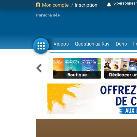
Mon compte
/
Inscription
4 personn
2 personn
Paracha Réé
17 personnes
4 personnes 
Il reste 
Vidéos
Question au Rav
Dons
F
Eva vient de
4 personnes 
3 personnes 
Odaya vient 
3 personn
2 personnes 
13 personnes
30 perso
Il reste 
12 nouve