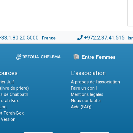
+33.1.80.20.5000
+972.2.37.41.515
France
Is
ources
L'association
ier Juif
A propos de l'association
(livre de prière)
Faire un don !
es de Chabbath
Mentions légales
 Torah-Box
Nous contacter
tion
Aide (FAQ)
t Torah-Box
 Version