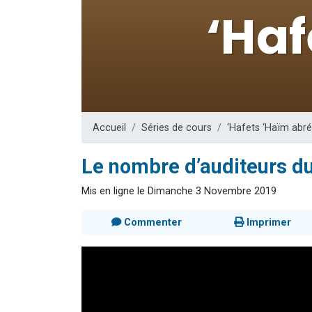
29 personnes
Il reste 
16 person
2 personnes 
6 personnes 
Accueil
Séries de cours
‘Hafets ‘Haïm abr
Le nombre d’auditeurs d
Mis en ligne le Dimanche 3 Novembre 2019
Commenter
Imprimer