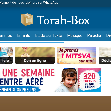
es viennent de faire un don pour Reloger Rivka, 6 enfants, victime de violences
es viennent de faire un don pour 1 Journée de Vacances Pour les Enfants
 viennent de demander une bénédiction
viennent de nous rejoindre sur WhatsApp
49 places pour étudier en groupe sur Zoom
emmes
Enfants
Etude sur Texte
Musique
Paracha
Di
 donner son Maasser
viennent de nous rejoindre sur WhatsApp
viennent de nous rejoindre sur WhatsApp
de donner son Maasser
es viennent de faire un don pour 5 jours de vacances aux Orphelins
viennent de nous rejoindre sur WhatsApp
 viennent de demander une bénédiction
nnes viennent de faire un don pour Sauvez la jambe de Yohan
49 places pour étudier en groupe sur Zoom
lles musiques dans Torah-Box Music