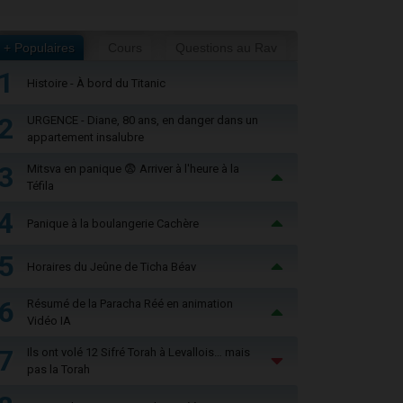
+ Populaires
Cours
Questions au Rav
1
Histoire - À bord du Titanic
2
URGENCE - Diane, 80 ans, en danger dans un
appartement insalubre
3
Mitsva en panique 😨 Arriver à l'heure à la
Téfila
4
Panique à la boulangerie Cachère
5
Horaires du Jeûne de Ticha Béav
6
Résumé de la Paracha Réé en animation
Vidéo IA
7
Ils ont volé 12 Sifré Torah à Levallois… mais
pas la Torah