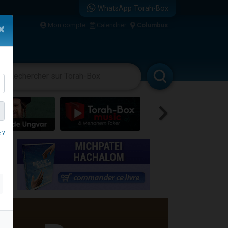
WhatsApp Torah-Box
...
Mon compte
Calendrier
Columbus
×
vertissements
Livres
Rabbanim
bre
 ?