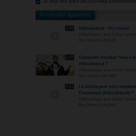
Je veux être averti des nouveaux commentaire
A consulter également
Hitbodédout - Où s'isoler
7:08
Hitbodédout, avec le Rav Valens
Rav Chlomo VALENSI
Comment meubler l'heure d
6:00
Hitbodédout ?
Hitbodédout, avec le Rav Valens
Rav Chlomo VALENSI
La Amida peut-elle remplac
5:53
l'isolement (hitbodédout) ?
Hitbodédout, avec le Rav Valens
Rav Chlomo VALENSI