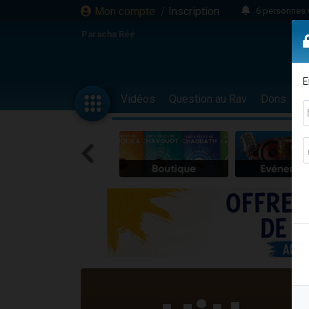
Mon compte
/
Inscription
6 personnes 
4 personn
Paracha Réé
2 personn
17 personnes
E
4 personnes 
Vidéos
Question au Rav
Dons
F
Il reste 
23 person
Eva vient de
4 personnes 
3 personnes 
3 personn
Odaya vient 
13 personnes
2 personnes 
30 perso