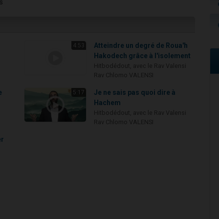
s
Atteindre un degré de Roua'h
4:53
i
Hakodech grâce à l'isolement
Hitbodédout, avec le Rav Valensi
Rav Chlomo VALENSI
e
Je ne sais pas quoi dire à
5:17
Hachem
i
Hitbodédout, avec le Rav Valensi
Rav Chlomo VALENSI
er
i