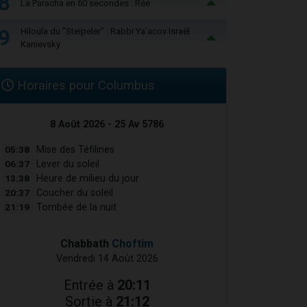
8
La Paracha en 60 secondes : Réé
9
Hiloula du "Steïpeler" : Rabbi Ya’acov Israël
Kanievsky
Horaires pour Columbus
8 Août 2026 - 25 Av 5786
05:38
Mise des Téfilines
06:37
Lever du soleil
13:38
Heure de milieu du jour
20:37
Coucher du soleil
21:19
Tombée de la nuit
Chabbath
Choftim
Vendredi 14 Août 2026
Entrée à
20:11
Sortie à
21:12