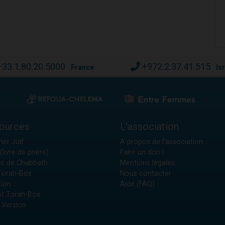
+33.1.80.20.5000
+972.2.37.41.515
France
Is
ources
L'association
ier Juif
A propos de l'association
(livre de prière)
Faire un don !
es de Chabbath
Mentions légales
 Torah-Box
Nous contacter
tion
Aide (FAQ)
t Torah-Box
 Version