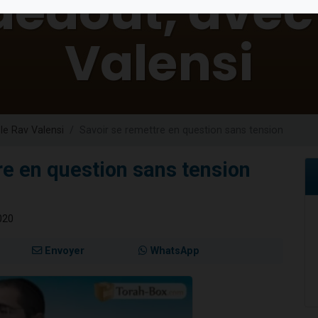
49 places pour étudier en groupe sur Zoom
lles musiques dans Torah-Box Music
viennent de nous rejoindre sur WhatsApp
viennent de nous rejoindre sur WhatsApp
viennent de nous rejoindre sur WhatsApp
le Rav Valensi
Savoir se remettre en question sans tension
re en question sans tension
020
Envoyer
WhatsApp