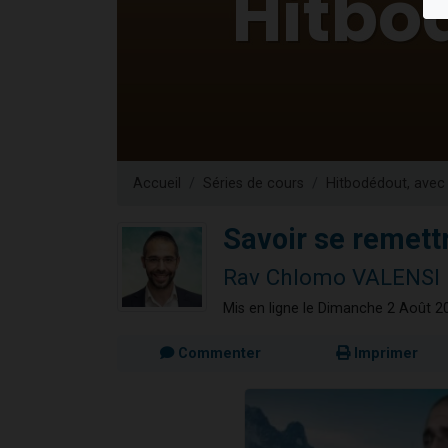
Il reste 
12 nouve
3 personnes 
2 personnes 
2 personnes 
Accueil
Séries de cours
Hitbodédout, avec 
Savoir se remett
Rav Chlomo VALENSI
Mis en ligne le Dimanche 2 Août 2
Commenter
Imprimer