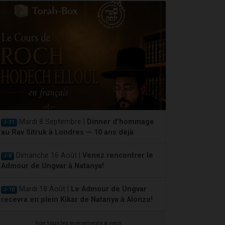
Mardi 8 Septembre |
Dinner d'hommage
J-31
au Rav Sitruk à Londres — 10 ans déjà
Dimanche 16 Août |
Venez rencontrer le
J-8
Admour de Ungvar à Natanya!
Mardi 18 Août |
Le Admour de Ungvar
J-10
recevra en plein Kikar de Natanya à Alonzo!
Voir tous les événements à venir