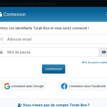
viennent de nous rejoindre sur WhatsApp
es viennent de faire un don pour Reloger Rivka, 6 enfants, victime de violences
Connexion
es viennent de faire un don pour 1 Journée de Vacances Pour les Enfants
 viennent de demander une bénédiction
ntrez vos identifiants Torah-Box et vous serez connecté !
viennent de nous rejoindre sur WhatsApp
emmes
Enfants
Etude sur Texte
Musique
Paracha
Di
49 places pour étudier en groupe sur Zoom
nes viennent de faire un don pour Diane, 80 ans, dans un appartement insalu
 donner son Maasser
viennent de nous rejoindre sur WhatsApp
Mot de passe oublié
viennent de nous rejoindre sur WhatsApp
es viennent de faire un don pour 5 jours de vacances aux Orphelins
de donner son Maasser
connexion avec Google
connexion avec Facebook
 viennent de demander une bénédiction
viennent de nous rejoindre sur WhatsApp
nnes viennent de faire un don pour Sauvez la jambe de Yohan
Vous n'avez pas de compte Torah-Box ?