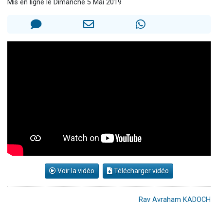
Mis en ligne le Dimanche 5 Mai 2019
13 personnes viennent de demander une bénédiction
30 personnes viennent de faire un don pour Sauvez la jambe de Yohan
Il reste 49 places pour étudier en groupe sur Zoom
12 nouvelles musiques dans Torah-Box Music
29 personnes viennent de demander une bénédiction
Voir la vidéo
Télécharger vidéo
Rav Avraham KADOCH