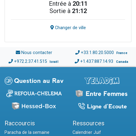
Entrée à
20:11
Sortie à
21:12
Changer de ville
Nous contacter
+33.1.80.20.5000
France
+972.2.37.41.515
+1.437.887.14.93
Israël
Canada
Raccourcis
Ressources
Paracha de la semaine
Calendrier Juif