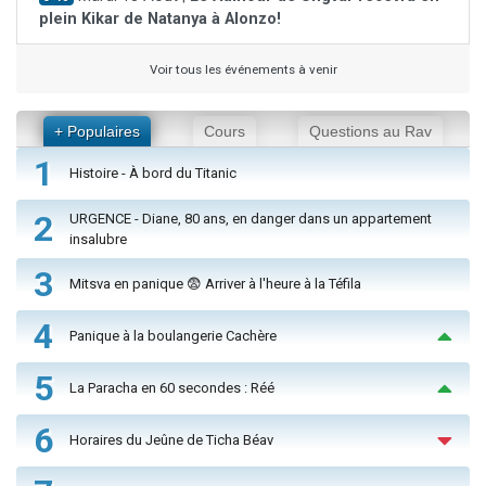
plein Kikar de Natanya à Alonzo!
Voir tous les événements à venir
+ Populaires
Cours
Questions au Rav
1
Histoire - À bord du Titanic
2
URGENCE - Diane, 80 ans, en danger dans un appartement
insalubre
3
Mitsva en panique 😨 Arriver à l'heure à la Téfila
4
Panique à la boulangerie Cachère
5
La Paracha en 60 secondes : Réé
6
Horaires du Jeûne de Ticha Béav