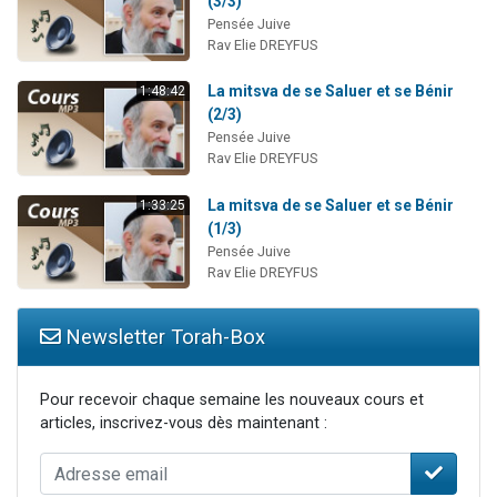
(3/3)
2 personnes viennent de nous rejoindre sur WhatsApp
Pensée Juive
Rav Elie DREYFUS
13 personnes viennent de demander une bénédiction
Il reste 49 places pour étudier en groupe sur Zoom
La mitsva de se Saluer et se Bénir
1:48:42
(2/3)
12 nouvelles musiques dans Torah-Box Music
Pensée Juive
2 personnes viennent de nous rejoindre sur WhatsApp
Rav Elie DREYFUS
La mitsva de se Saluer et se Bénir
1:33:25
(1/3)
Pensée Juive
Rav Elie DREYFUS
Newsletter Torah-Box
Pour recevoir chaque semaine les nouveaux cours et
articles, inscrivez-vous dès maintenant :