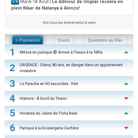
Mardi 18 Août |
Le Admour de Ungvar recevra en
J-9
plein Kikar de Natanya à Alonzo!
Voir tous les événements à venir
+ Populaires
Cours
Questions au Rav
1
Mitsva en panique 😨 Arriver à l'heure à la Téfila
2
URGENCE - Diane, 80 ans, en danger dans un appartement
insalubre
3
La Paracha en 60 secondes : Réé
4
Histoire - À bord du Titanic
5
Horaires du Jeûne de Ticha Béav
6
Panique à la boulangerie Cachère