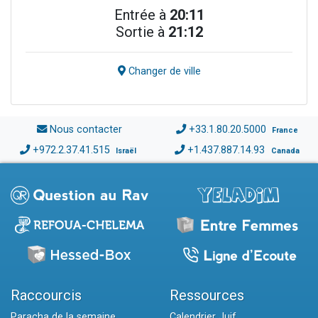
Entrée à
20:11
Sortie à
21:12
Changer de ville
Nous contacter
+33.1.80.20.5000
France
+972.2.37.41.515
+1.437.887.14.93
Israël
Canada
Raccourcis
Ressources
Paracha de la semaine
Calendrier Juif