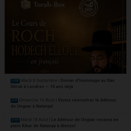
Mardi 8 Septembre |
Dinner d'hommage au Rav
J-32
Sitruk à Londres — 10 ans déjà
Dimanche 16 Août |
Venez rencontrer le Admour
J-9
de Ungvar à Natanya!
Mardi 18 Août |
Le Admour de Ungvar recevra en
J-11
plein Kikar de Natanya à Alonzo!