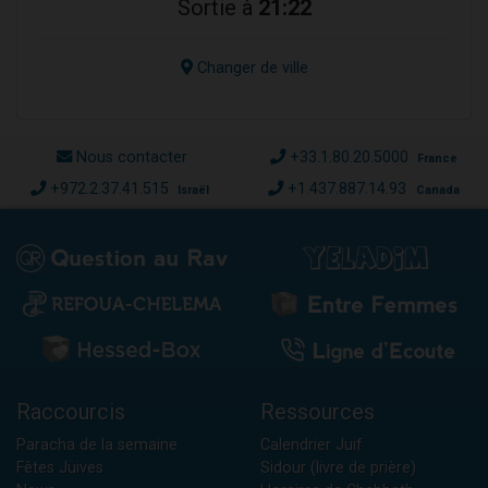
Sortie à
21:22
Changer de ville
Nous contacter
+33.1.80.20.5000
France
+972.2.37.41.515
+1.437.887.14.93
Israël
Canada
Raccourcis
Ressources
Paracha de la semaine
Calendrier Juif
Fêtes Juives
Sidour (livre de prière)