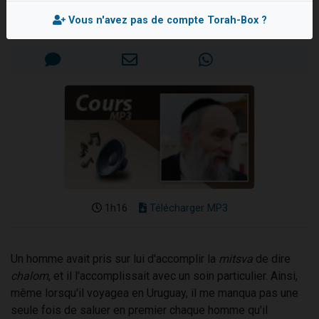
Rav Elie DREYFUS
Nouvelle émission radio : Visions de grandeur n°104 : Le Chabbath et le Birkat Hamazone à travers le temps
Vous n'avez pas de compte Torah-Box ?
Mis en ligne le Jeudi 12 Février 2015
61 personnes viennent de demander une bénédiction
Ariel vient de donner son Maasser
Il reste 49 places pour étudier en groupe sur Zoom
Eva vient de donner son Maasser
1h16
Télécharger MP3
Un homme avait pris sur lui d'accomplir la
mitsva
de dire
chalom
, et il l'accomplissait avec un soin particulier. Ainsi,
même lorsqu'il voyagea en Uruguay, il me manqua pas une
seule fois de saluer en premier chaque homme qu'il