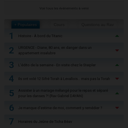
Voir tous les événements à venir
+ Populaires
Cours
Questions au Rav
1
Histoire - À bord du Titanic
2
URGENCE - Diane, 80 ans, en danger dans un
appartement insalubre
3
L'édito de la semaine - En visite chez le Steipler
4
Ils ont volé 12 Sifré Torah à Levallois… mais pas la Torah
5
Assister à un mariage mélangé pour le repas et séparé
pour les danses ?! (Rav Gabriel DAYAN)
6
Je manque d'estime de moi, comment y remédier ?
7
Horaires du Jeûne de Ticha Béav