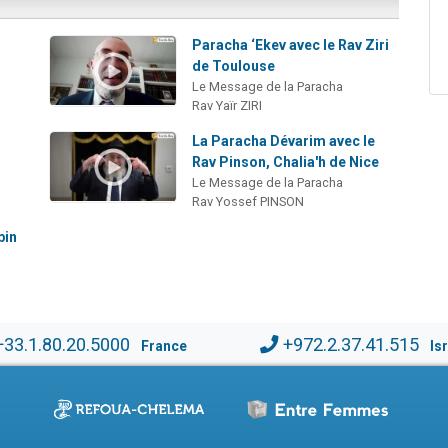
Paracha ‘Ekev avec le Rav Ziri
de Toulouse
Le Message de la Paracha
Rav Yaïr ZIRI
La Paracha Dévarim avec le
Rav Pinson, Chalia'h de Nice
Le Message de la Paracha
Rav Yossef PINSON
bin
+33.1.80.20.5000
+972.2.37.41.515
France
Is