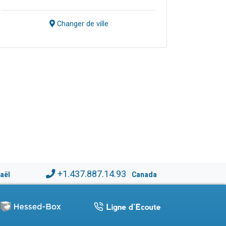
Changer de ville
+1.437.887.14.93
raël
Canada