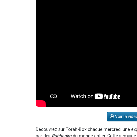
Voir la vidé
Découvrez sur Torah-Box chaque mercredi une exp
par des
Rabbanim
du monde entier. Cette semaine,