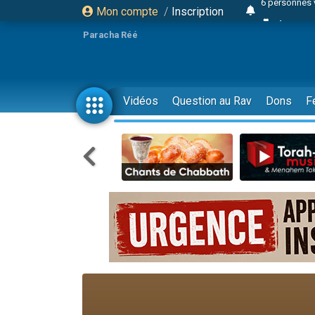
Mon compte
/
Inscription
4 personn
2 personn
Paracha Réé
17 personnes
4 personnes 
Il reste 
Vidéos
Question au Rav
Dons
F
23 person
Eva vient de
4 personnes 
3 personnes 
3 personn
Odaya vient 
2 personnes 
13 personnes
12 nouve
30 perso