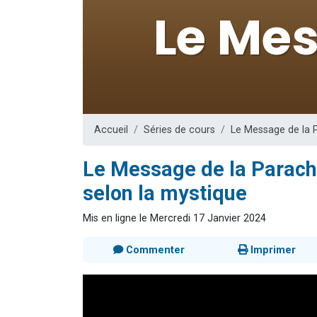
Il reste 
3 personnes 
2 personnes 
2 nouvel
6 personnes 
Accueil
Séries de cours
Le Message de la 
Le Message de la Paracha
selon la mystique
Mis en ligne le Mercredi 17 Janvier 2024
Commenter
Imprimer