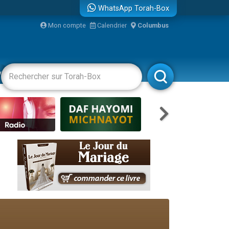
...
WhatsApp Torah-Box
Mon compte
Calendrier
Columbus
vertissements
Livres
Rabbanim
bre