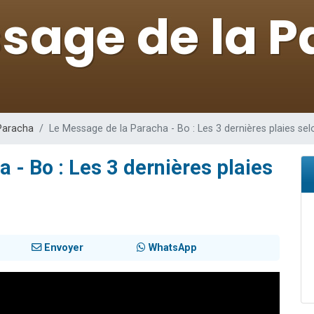
49 places pour étudier en groupe sur Zoom
viennent de nous rejoindre sur WhatsApp
viennent de nous rejoindre sur WhatsApp
les musiques dans Torah-Box Music
viennent de nous rejoindre sur WhatsApp
Paracha
Le Message de la Paracha - Bo : Les 3 dernières plaies sel
 - Bo : Les 3 dernières plaies
Envoyer
WhatsApp