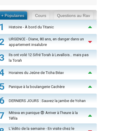
+ Populaires
Cours
Questions au Rav
1
Histoire - À bord du Titanic
2
URGENCE - Diane, 80 ans, en danger dans un
appartement insalubre
3
Ils ont volé 12 Sifré Torah à Levallois… mais pas
la Torah
4
Horaires du Jeûne de Ticha Béav
5
Panique à la boulangerie Cachère
6
DERNIERS JOURS : Sauvez la jambe de Yohan
7
Mitsva en panique 😨 Arriver à l'heure à la
Téfila
L'édito de la semaine - En visite chez le