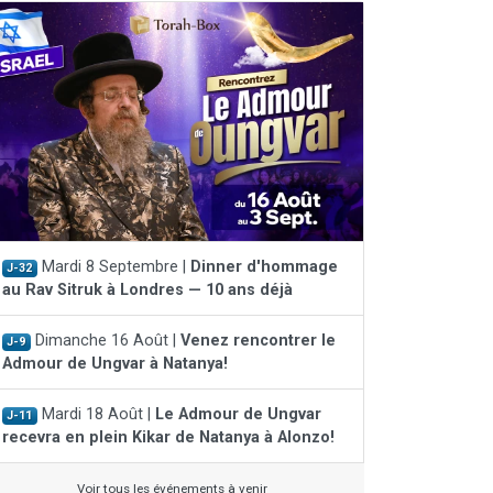
Mardi 8 Septembre |
Dinner d'hommage
J-32
au Rav Sitruk à Londres — 10 ans déjà
Dimanche 16 Août |
Venez rencontrer le
J-9
Admour de Ungvar à Natanya!
Mardi 18 Août |
Le Admour de Ungvar
J-11
recevra en plein Kikar de Natanya à Alonzo!
Voir tous les événements à venir