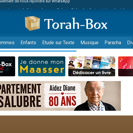
es viennent de faire un don pour Reloger Rivka, 6 enfants, victime de violences
es viennent de faire un don pour 1 Journée de Vacances Pour les Enfants
 viennent de demander une bénédiction
viennent de nous rejoindre sur WhatsApp
49 places pour étudier en groupe sur Zoom
emmes
Enfants
Etude sur Texte
Musique
Paracha
Di
nes viennent de faire un don pour Diane, 80 ans, dans un appartement insalu
 donner son Maasser
viennent de nous rejoindre sur WhatsApp
viennent de nous rejoindre sur WhatsApp
es viennent de faire un don pour 5 jours de vacances aux Orphelins
de donner son Maasser
viennent de nous rejoindre sur WhatsApp
 viennent de demander une bénédiction
lles musiques dans Torah-Box Music
nnes viennent de faire un don pour Sauvez la jambe de Yohan